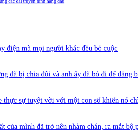
ùng các đài truyền hình hàng đầu
ạy điện mà mọi người khác đều bỏ cuộc
g đã bị chia đôi và anh ấy đã bỏ đi để đăng b
 thực sự tuyệt vời với một con số khiến nó c
ất của mình đã trở nên nhàm chán, ra mắt bộ