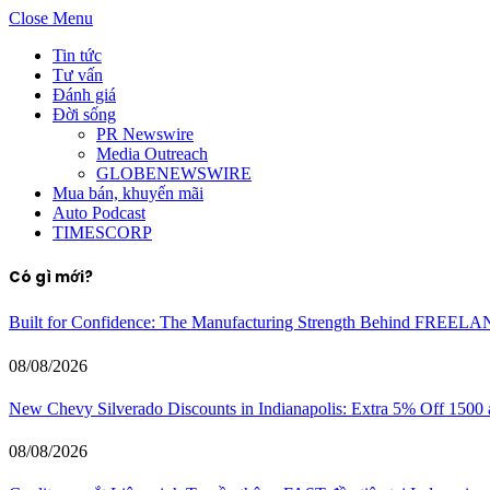
Close Menu
Tin tức
Tư vấn
Đánh giá
Đời sống
PR Newswire
Media Outreach
GLOBENEWSWIRE
Mua bán, khuyến mãi
Auto Podcast
TIMESCORP
Có gì mới?
Built for Confidence: The Manufacturing Strength Behind FREEL
08/08/2026
New Chevy Silverado Discounts in Indianapolis: Extra 5% Off 1500
08/08/2026