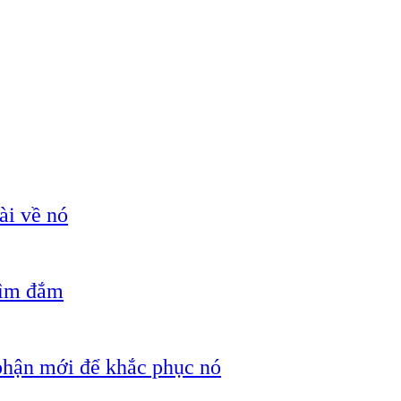
ài về nó
hìm đắm
 phận mới để khắc phục nó