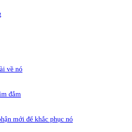
g
ài về nó
hìm đắm
 phận mới để khắc phục nó