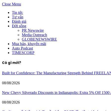
Close Menu
Tin tức
Tư vấn
Đánh giá
Đời sống
PR Newswire
Media Outreach
GLOBENEWSWIRE
Mua bán, khuyến mãi
Auto Podcast
TIMESCORP
Có gì mới?
Built for Confidence: The Manufacturing Strength Behind FREEL
08/08/2026
New Chevy Silverado Discounts in Indianapolis: Extra 5% Off 1500
08/08/2026