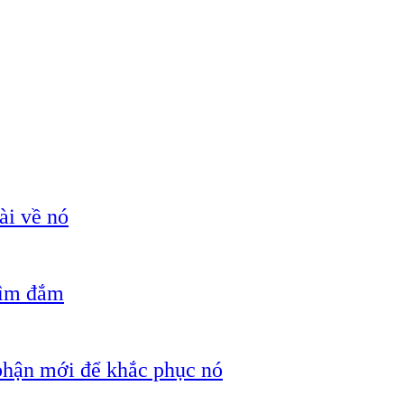
ài về nó
hìm đắm
 phận mới để khắc phục nó