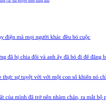
ùng các đài truyền hình hàng đầu
ạy điện mà mọi người khác đều bỏ cuộc
g đã bị chia đôi và anh ấy đã bỏ đi để đăng b
 thực sự tuyệt vời với một con số khiến nó c
ất của mình đã trở nên nhàm chán, ra mắt bộ