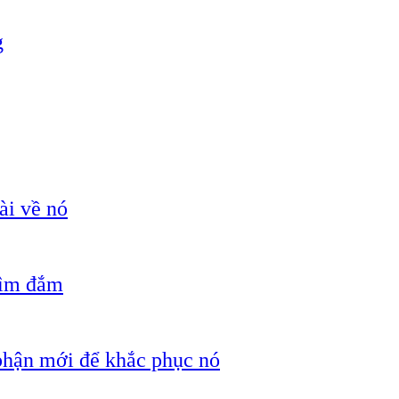
g
ài về nó
hìm đắm
 phận mới để khắc phục nó