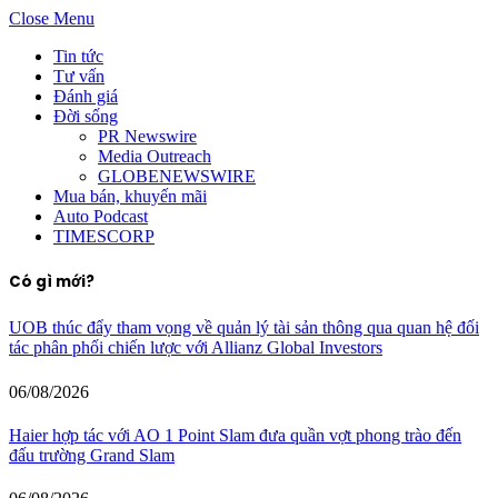
Close Menu
Tin tức
Tư vấn
Đánh giá
Đời sống
PR Newswire
Media Outreach
GLOBENEWSWIRE
Mua bán, khuyến mãi
Auto Podcast
TIMESCORP
Có gì mới?
UOB thúc đẩy tham vọng về quản lý tài sản thông qua quan hệ đối
tác phân phối chiến lược với Allianz Global Investors
06/08/2026
Haier hợp tác với AO 1 Point Slam đưa quần vợt phong trào đến
đấu trường Grand Slam