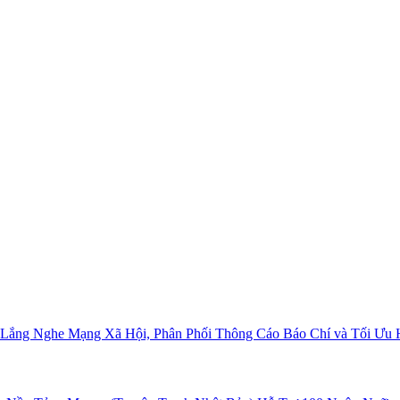
c Lắng Nghe Mạng Xã Hội, Phân Phối Thông Cáo Báo Chí và Tối Ưu