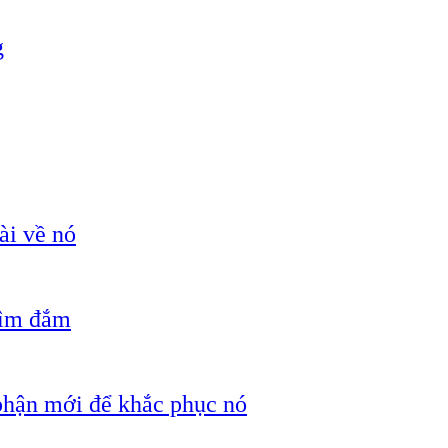
g
ài về nó
hìm đắm
 phận mới để khắc phục nó