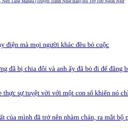
Nền Tảng Manga (Truyện Tranh Nhật Bản) Hỗ Trợ 100 Ngôn Ngữ
ạy điện mà mọi người khác đều bỏ cuộc
g đã bị chia đôi và anh ấy đã bỏ đi để đăng b
 thực sự tuyệt vời với một con số khiến nó c
ất của mình đã trở nên nhàm chán, ra mắt bộ