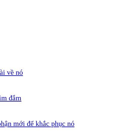
ài về nó
hìm đắm
 phận mới để khắc phục nó