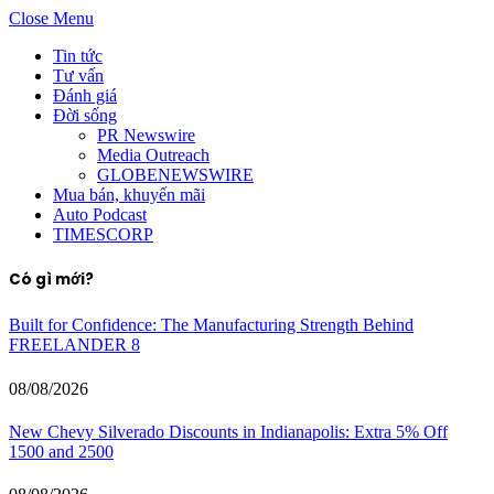
Close Menu
Tin tức
Tư vấn
Đánh giá
Đời sống
PR Newswire
Media Outreach
GLOBENEWSWIRE
Mua bán, khuyến mãi
Auto Podcast
TIMESCORP
Có gì mới?
Built for Confidence: The Manufacturing Strength Behind
FREELANDER 8
08/08/2026
New Chevy Silverado Discounts in Indianapolis: Extra 5% Off
1500 and 2500