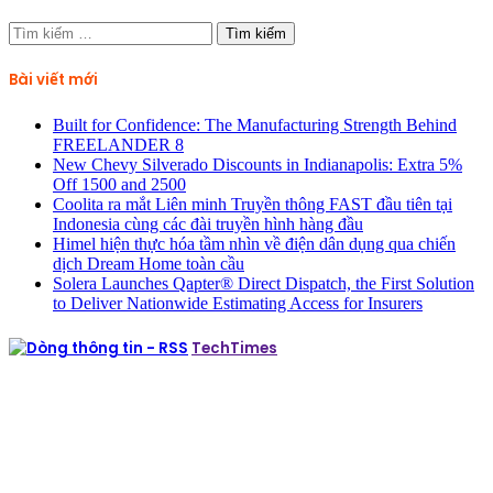
Tìm
kiếm
cho:
Bài viết mới
Built for Confidence: The Manufacturing Strength Behind
FREELANDER 8
New Chevy Silverado Discounts in Indianapolis: Extra 5%
Off 1500 and 2500
Coolita ra mắt Liên minh Truyền thông FAST đầu tiên tại
Indonesia cùng các đài truyền hình hàng đầu
Himel hiện thực hóa tầm nhìn về điện dân dụng qua chiến
dịch Dream Home toàn cầu
Solera Launches Qapter® Direct Dispatch, the First Solution
to Deliver Nationwide Estimating Access for Insurers
TechTimes