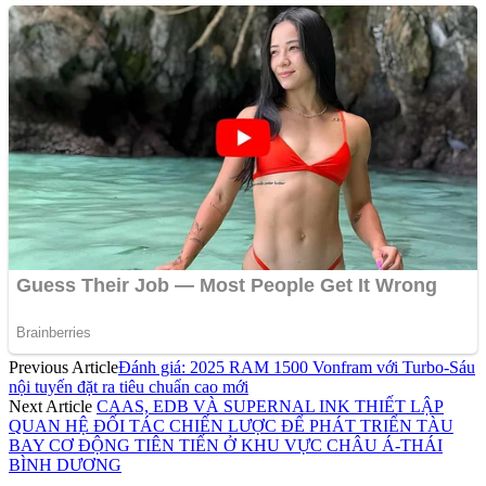
Previous Article
Đánh giá: 2025 RAM 1500 Vonfram với Turbo-Sáu
nội tuyến đặt ra tiêu chuẩn cao mới
Next Article
CAAS, EDB VÀ SUPERNAL INK THIẾT LẬP
QUAN HỆ ĐỐI TÁC CHIẾN LƯỢC ĐỂ PHÁT TRIỂN TÀU
BAY CƠ ĐỘNG TIÊN TIẾN Ở KHU VỰC CHÂU Á-THÁI
BÌNH DƯƠNG