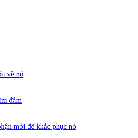
ài về nó
hìm đắm
 phận mới để khắc phục nó