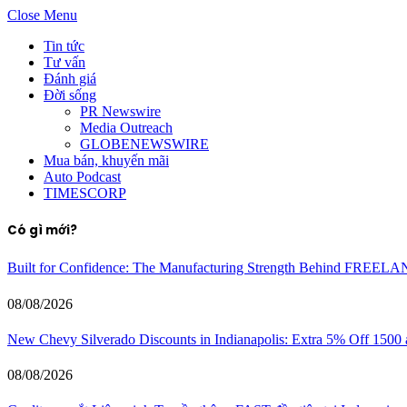
Close Menu
Tin tức
Tư vấn
Đánh giá
Đời sống
PR Newswire
Media Outreach
GLOBENEWSWIRE
Mua bán, khuyến mãi
Auto Podcast
TIMESCORP
Có gì mới?
Built for Confidence: The Manufacturing Strength Behind FREEL
08/08/2026
New Chevy Silverado Discounts in Indianapolis: Extra 5% Off 1500
08/08/2026