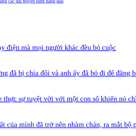
ùng các đài truyền hình hàng đầu
ạy điện mà mọi người khác đều bỏ cuộc
g đã bị chia đôi và anh ấy đã bỏ đi để đăng b
 thực sự tuyệt vời với một con số khiến nó c
ất của mình đã trở nên nhàm chán, ra mắt bộ