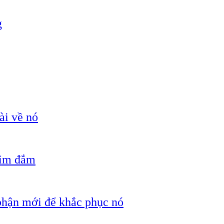
g
ài về nó
hìm đắm
 phận mới để khắc phục nó