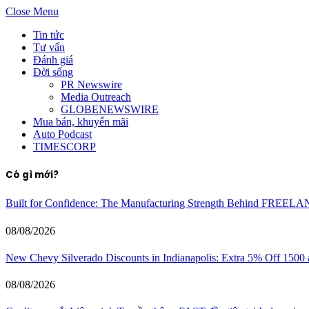
Close Menu
Tin tức
Tư vấn
Đánh giá
Đời sống
PR Newswire
Media Outreach
GLOBENEWSWIRE
Mua bán, khuyến mãi
Auto Podcast
TIMESCORP
Có gì mới?
Built for Confidence: The Manufacturing Strength Behind FREEL
08/08/2026
New Chevy Silverado Discounts in Indianapolis: Extra 5% Off 1500
08/08/2026