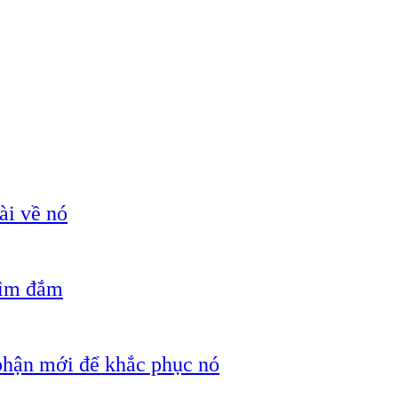
ài về nó
hìm đắm
 phận mới để khắc phục nó