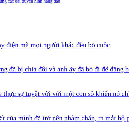
ùng các đài truyền hình hàng đầu
ạy điện mà mọi người khác đều bỏ cuộc
g đã bị chia đôi và anh ấy đã bỏ đi để đăng b
 thực sự tuyệt vời với một con số khiến nó c
ất của mình đã trở nên nhàm chán, ra mắt bộ