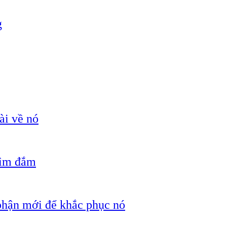
g
ài về nó
hìm đắm
 phận mới để khắc phục nó