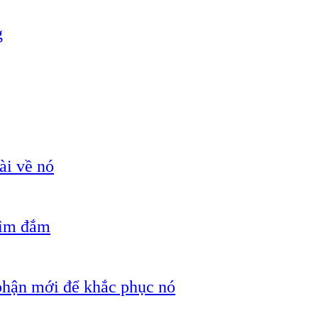
g
ài về nó
hìm đắm
 phận mới để khắc phục nó