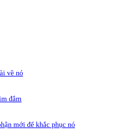
ài về nó
hìm đắm
 phận mới để khắc phục nó