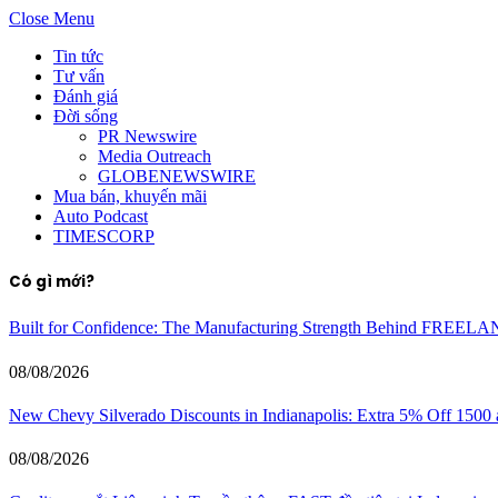
Close Menu
Tin tức
Tư vấn
Đánh giá
Đời sống
PR Newswire
Media Outreach
GLOBENEWSWIRE
Mua bán, khuyến mãi
Auto Podcast
TIMESCORP
Có gì mới?
Built for Confidence: The Manufacturing Strength Behind FREEL
08/08/2026
New Chevy Silverado Discounts in Indianapolis: Extra 5% Off 1500
08/08/2026