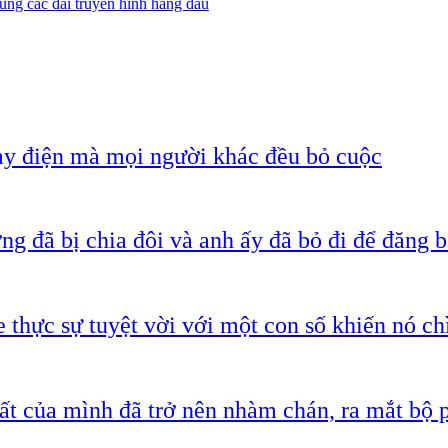
ùng các đài truyền hình hàng đầu
ạy điện mà mọi người khác đều bỏ cuộc
g đã bị chia đôi và anh ấy đã bỏ đi để đăng b
 thực sự tuyệt vời với một con số khiến nó c
ất của mình đã trở nên nhàm chán, ra mắt bộ