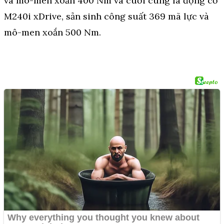
và mô-men xoắn 400 Nm và cuối cùng là động cơ
M240i xDrive, sản sinh công suất 369 mã lực và
mô-men xoắn 500 Nm.