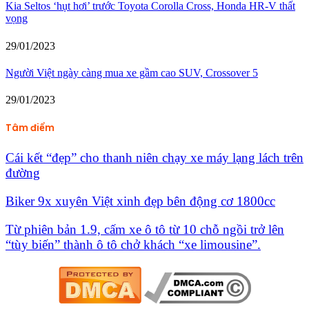
Kia Seltos ‘hụt hơi’ trước Toyota Corolla Cross, Honda HR-V thất
vọng
29/01/2023
Người Việt ngày càng mua xe gầm cao SUV, Crossover 5
29/01/2023
Tâm điểm
Cái kết “đẹp” cho thanh niên chạy xe máy lạng lách trên
đường
Biker 9x xuyên Việt xinh đẹp bên động cơ 1800cc
Từ phiên bản 1.9, cấm xe ô tô từ 10 chỗ ngồi trở lên
“tùy biến” thành ô tô chở khách “xe limousine”.