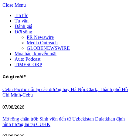
Close Menu
Tin tức
Tư vấn
Đánh giá
Đời sống
PR Newswire
Media Outreach
GLOBENEWSWIRE
Mua bán, khuyến mãi
Auto Podcast
TIMESCORP
Có gì mới?
Cebu Pacific nối lại các đường bay Hà Nội-Clark, Thành phố Hồ
Chí Minh-Cebu
07/08/2026
Mở rộng chân trời: Sinh viên đến từ Uzbekistan Dulatkhan định
hình tương lai tại CUHK