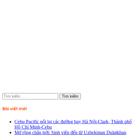
Tìm
kiếm
cho:
Bài viết mới
Cebu Pacific nối lại các đường bay Hà Nội-Clark, Thành phố
Hồ Chí Minh-Cebu
Mở rộng chân trời: Sinh viên đến từ Uzbekistan Dulatkhan