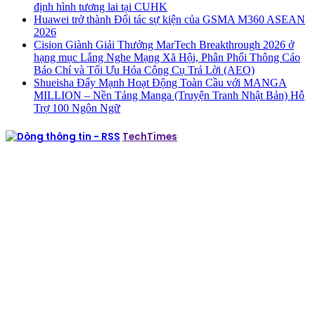
định hình tương lai tại CUHK
Huawei trở thành Đối tác sự kiện của GSMA M360 ASEAN
2026
Cision Giành Giải Thưởng MarTech Breakthrough 2026 ở
hạng mục Lắng Nghe Mạng Xã Hội, Phân Phối Thông Cáo
Báo Chí và Tối Ưu Hóa Công Cụ Trả Lời (AEO)
Shueisha Đẩy Mạnh Hoạt Động Toàn Cầu với MANGA
MILLION – Nền Tảng Manga (Truyện Tranh Nhật Bản) Hỗ
Trợ 100 Ngôn Ngữ
TechTimes