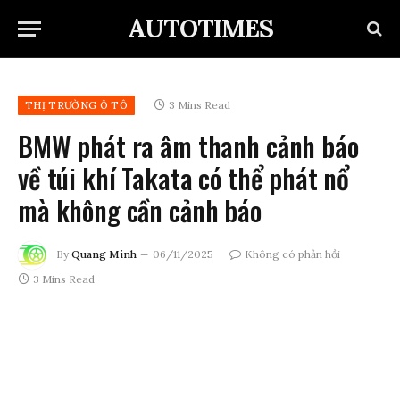
AUTOTIMES
3 Mins Read
THỊ TRƯỜNG Ô TÔ
BMW phát ra âm thanh cảnh báo
về túi khí Takata có thể phát nổ
mà không cần cảnh báo
By
Quang Minh
06/11/2025
Không có phản hồi
3 Mins Read