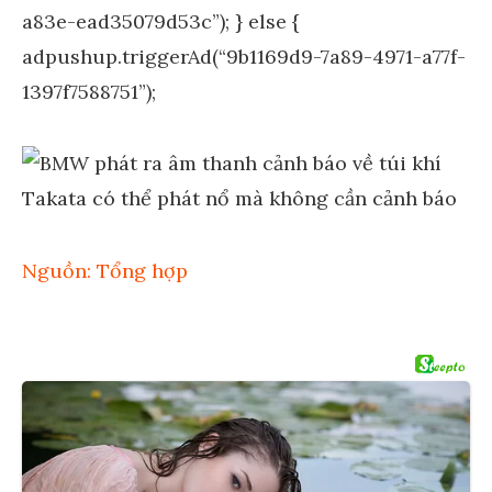
a83e-ead35079d53c”); } else {
adpushup.triggerAd(“9b1169d9-7a89-4971-a77f-
1397f7588751”);
Nguồn: Tổng hợp