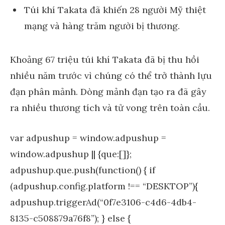
Túi khí Takata đã khiến 28 người Mỹ thiệt
mạng và hàng trăm người bị thương.
Khoảng 67 triệu túi khí Takata đã bị thu hồi
nhiều năm trước vì chúng có thể trở thành lựu
đạn phân mảnh. Dòng mảnh đạn tạo ra đã gây
ra nhiều thương tích và tử vong trên toàn cầu.
var adpushup = window.adpushup =
window.adpushup || {que:[]};
adpushup.que.push(function() { if
(adpushup.config.platform !== “DESKTOP”){
adpushup.triggerAd(“0f7e3106-c4d6-4db4-
8135-c508879a76f8”); } else {