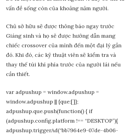
vấn đề sống còn của khoảng năm người.
Chủ sở hữu sẽ được thông báo ngay trước
Giáng sinh và họ sẽ được hướng dẫn mang
chiếc crossover của mình đến một đại lý gần
đó. Khi đó, các kỹ thuật viên sẽ kiểm tra và
thay thế túi khí phía trước của người lái nếu
cần thiết.
var adpushup = window.adpushup =
window.adpushup || {que:[]};
adpushup.que.push(function() { if
(adpushup.config.platform !== “DESKTOP”){
adpushup.triggerAd(“bb7964e9-07de-4b06-