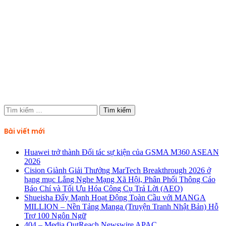
Tìm
kiếm
cho:
Bài viết mới
Huawei trở thành Đối tác sự kiện của GSMA M360 ASEAN
2026
Cision Giành Giải Thưởng MarTech Breakthrough 2026 ở
hạng mục Lắng Nghe Mạng Xã Hội, Phân Phối Thông Cáo
Báo Chí và Tối Ưu Hóa Công Cụ Trả Lời (AEO)
Shueisha Đẩy Mạnh Hoạt Động Toàn Cầu với MANGA
MILLION – Nền Tảng Manga (Truyện Tranh Nhật Bản) Hỗ
Trợ 100 Ngôn Ngữ
404 – Media OutReach Newswire APAC