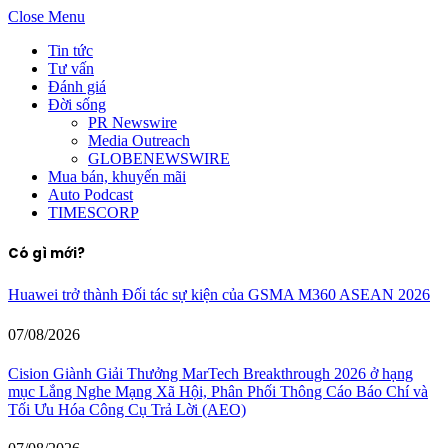
Close Menu
Tin tức
Tư vấn
Đánh giá
Đời sống
PR Newswire
Media Outreach
GLOBENEWSWIRE
Mua bán, khuyến mãi
Auto Podcast
TIMESCORP
Có gì mới?
Huawei trở thành Đối tác sự kiện của GSMA M360 ASEAN 2026
07/08/2026
Cision Giành Giải Thưởng MarTech Breakthrough 2026 ở hạng
mục Lắng Nghe Mạng Xã Hội, Phân Phối Thông Cáo Báo Chí và
Tối Ưu Hóa Công Cụ Trả Lời (AEO)