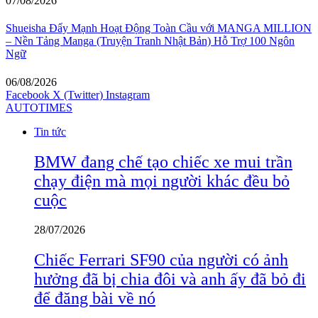
07/08/2026
Shueisha Đẩy Mạnh Hoạt Động Toàn Cầu với MANGA MILLION
– Nền Tảng Manga (Truyện Tranh Nhật Bản) Hỗ Trợ 100 Ngôn
Ngữ
06/08/2026
Facebook
X (Twitter)
Instagram
AUTOTIMES
Tin tức
BMW đang chế tạo chiếc xe mui trần
chạy điện mà mọi người khác đều bỏ
cuộc
28/07/2026
Chiếc Ferrari SF90 của người có ảnh
hưởng đã bị chia đôi và anh ấy đã bỏ đi
để đăng bài về nó