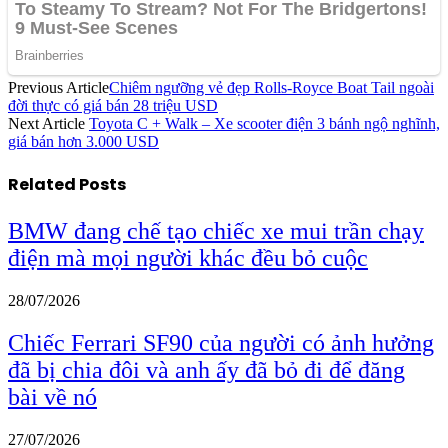
Previous Article
Chiêm ngưỡng vẻ đẹp Rolls-Royce Boat Tail ngoài
đời thực có giá bán 28 triệu USD
Next Article
Toyota C + Walk – Xe scooter điện 3 bánh ngộ nghĩnh,
giá bán hơn 3.000 USD
Related
Posts
BMW đang chế tạo chiếc xe mui trần chạy
điện mà mọi người khác đều bỏ cuộc
28/07/2026
Chiếc Ferrari SF90 của người có ảnh hưởng
đã bị chia đôi và anh ấy đã bỏ đi để đăng
bài về nó
27/07/2026