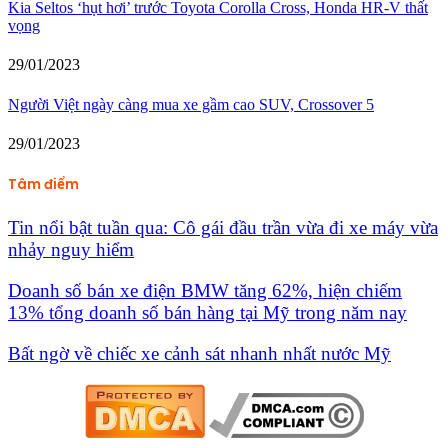
Kia Seltos ‘hụt hơi’ trước Toyota Corolla Cross, Honda HR-V thất
vọng
29/01/2023
Người Việt ngày càng mua xe gầm cao SUV, Crossover 5
29/01/2023
Tâm điểm
Tin nổi bật tuần qua: Cô gái đầu trần vừa đi xe máy vừa
nhảy nguy hiểm
Doanh số bán xe điện BMW tăng 62%, hiện chiếm
13% tổng doanh số bán hàng tại Mỹ trong năm nay
Bất ngờ về chiếc xe cảnh sát nhanh nhất nước Mỹ