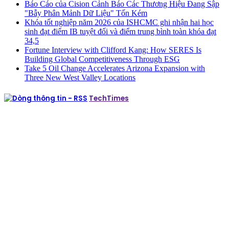
Báo Cáo của Cision Cảnh Báo Các Thương Hiệu Đang Sập
"Bẫy Phân Mảnh Dữ Liệu" Tốn Kém
Khóa tốt nghiệp năm 2026 của ISHCMC ghi nhận hai học
sinh đạt điểm IB tuyệt đối và điểm trung bình toàn khóa đạt
34,5
Fortune Interview with Clifford Kang: How SERES Is
Building Global Competitiveness Through ESG
Take 5 Oil Change Accelerates Arizona Expansion with
Three New West Valley Locations
TechTimes