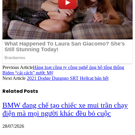
Previous Article
Hàng loạt công ty công nghệ ủng hộ tổng thống
Biden “cải cách” nước Mỹ
Next Article
2021 Dodge Durango SRT Hellcat bán hết
Related
Posts
BMW đang chế tạo chiếc xe mui trần chạy
điện mà mọi người khác đều bỏ cuộc
28/07/2026