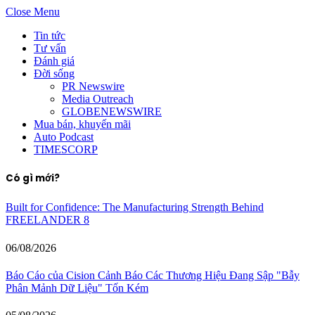
Close Menu
Tin tức
Tư vấn
Đánh giá
Đời sống
PR Newswire
Media Outreach
GLOBENEWSWIRE
Mua bán, khuyến mãi
Auto Podcast
TIMESCORP
Có gì mới?
Built for Confidence: The Manufacturing Strength Behind
FREELANDER 8
06/08/2026
Báo Cáo của Cision Cảnh Báo Các Thương Hiệu Đang Sập "Bẫy
Phân Mảnh Dữ Liệu" Tốn Kém