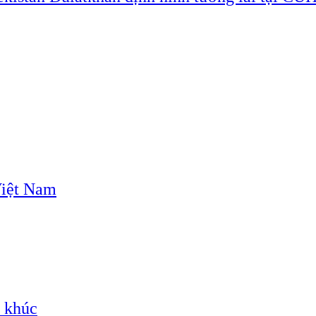
Việt Nam
n khúc