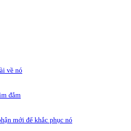
ài về nó
hìm đắm
 phận mới để khắc phục nó