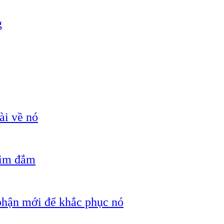
g
ài về nó
hìm đắm
 phận mới để khắc phục nó