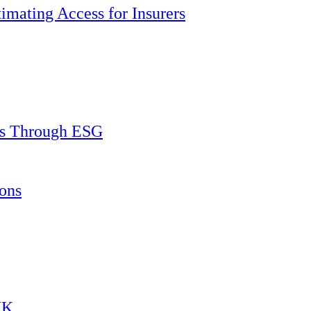
imating Access for Insurers
ss Through ESG
ons
HK