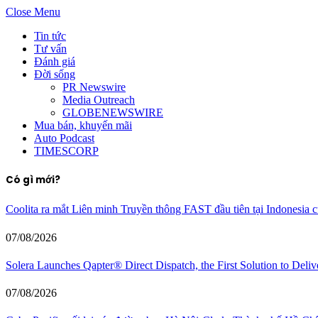
Close Menu
Tin tức
Tư vấn
Đánh giá
Đời sống
PR Newswire
Media Outreach
GLOBENEWSWIRE
Mua bán, khuyến mãi
Auto Podcast
TIMESCORP
Có gì mới?
Coolita ra mắt Liên minh Truyền thông FAST đầu tiên tại Indonesia c
07/08/2026
Solera Launches Qapter® Direct Dispatch, the First Solution to Deliv
07/08/2026