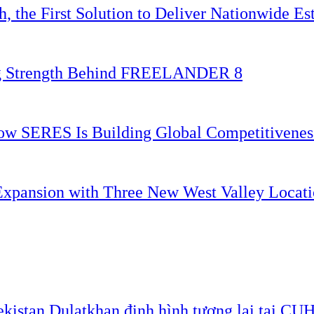
 the First Solution to Deliver Nationwide Est
ing Strength Behind FREELANDER 8
 How SERES Is Building Global Competitivene
Expansion with Three New West Valley Locati
ekistan Dulatkhan định hình tương lai tại CU