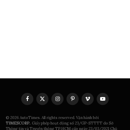
Facebook
X
Instagram
Pinterest
Vimeo
YouTube
(Twitter)
© 2026 AutoTimes. All rights reserved. Vận hành bởi
TIMESCORP.
. Giấy phép hoạt động số 23/GP-STTTT do Sở
Thông tin và Truyền thông TP.HCM cấp ngày 23/03/2021 Chủ