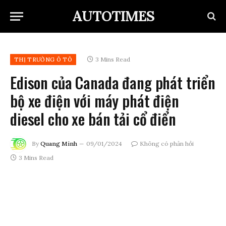
AUTOTIMES
3 Mins Read
THỊ TRƯỜNG Ô TÔ
Edison của Canada đang phát triển
bộ xe điện với máy phát điện
diesel cho xe bán tải cổ điển
By
Quang Minh
09/01/2024
Không có phản hồi
3 Mins Read