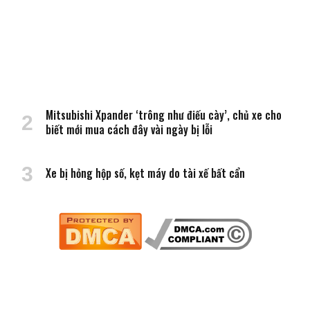
Mitsubishi Xpander ‘trông như điếu cày’, chủ xe cho
biết mới mua cách đây vài ngày bị lỗi
Xe bị hỏng hộp số, kẹt máy do tài xế bất cẩn