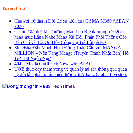
kiếm
cho:
Bài viết mới
Huawei trở thành Đối tác sự kiện của GSMA M360 ASEAN
2026
Cision Giành Giải Thưởng MarTech Breakthrough 2026 ở
hạng mục Lắng Nghe Mạng Xã Hội, Phân Phối Thông Cáo
Báo Chí và Tối Ưu Hóa Công Cụ Trả Lời (AEO)
Shueisha Đẩy Mạnh Hoạt Động Toàn Cầu với MANGA
MILLION – Nền Tảng Manga (Truyện Tranh Nhật Bản) Hỗ
Trợ 100 Ngôn Ngữ
404 – Media OutReach Newswire APAC
UOB thúc đẩy tham vọng về quản lý tài sản thông qua quan
hệ đối tác phân phối chiến lược với Allianz Global Investors
TechTimes