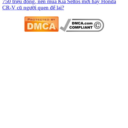
750 triệu đồng, nên mua Kia Seltos mới hay Honda
CR-V cũ người quen để lại?