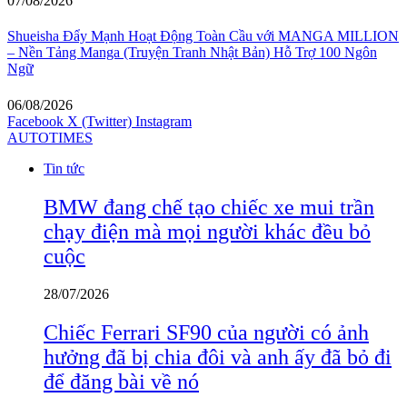
07/08/2026
Shueisha Đẩy Mạnh Hoạt Động Toàn Cầu với MANGA MILLION
– Nền Tảng Manga (Truyện Tranh Nhật Bản) Hỗ Trợ 100 Ngôn
Ngữ
06/08/2026
Facebook
X (Twitter)
Instagram
AUTOTIMES
Tin tức
BMW đang chế tạo chiếc xe mui trần
chạy điện mà mọi người khác đều bỏ
cuộc
28/07/2026
Chiếc Ferrari SF90 của người có ảnh
hưởng đã bị chia đôi và anh ấy đã bỏ đi
để đăng bài về nó