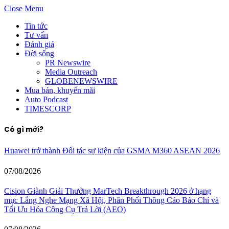
Close Menu
Tin tức
Tư vấn
Đánh giá
Đời sống
PR Newswire
Media Outreach
GLOBENEWSWIRE
Mua bán, khuyến mãi
Auto Podcast
TIMESCORP
Có gì mới?
Huawei trở thành Đối tác sự kiện của GSMA M360 ASEAN 2026
07/08/2026
Cision Giành Giải Thưởng MarTech Breakthrough 2026 ở hạng
mục Lắng Nghe Mạng Xã Hội, Phân Phối Thông Cáo Báo Chí và
Tối Ưu Hóa Công Cụ Trả Lời (AEO)