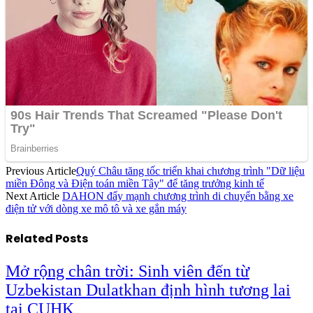
Previous Article
Quý Châu tăng tốc triển khai chương trình "Dữ liệu
miền Đông và Điện toán miền Tây" để tăng trưởng kinh tế
Next Article
DAHON đẩy mạnh chương trình di chuyển bằng xe
điện tử với dòng xe mô tô và xe gắn máy
Related
Posts
Mở rộng chân trời: Sinh viên đến từ
Uzbekistan Dulatkhan định hình tương lai
tại CUHK