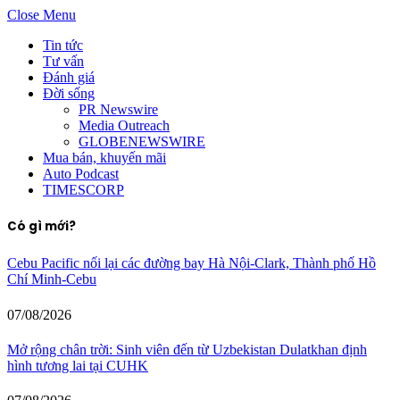
Close Menu
Tin tức
Tư vấn
Đánh giá
Đời sống
PR Newswire
Media Outreach
GLOBENEWSWIRE
Mua bán, khuyến mãi
Auto Podcast
TIMESCORP
Có gì mới?
Cebu Pacific nối lại các đường bay Hà Nội-Clark, Thành phố Hồ
Chí Minh-Cebu
07/08/2026
Mở rộng chân trời: Sinh viên đến từ Uzbekistan Dulatkhan định
hình tương lai tại CUHK