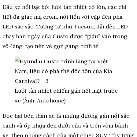
Đầu xe nổi bật bởi lưới tản nhiệt cỡ lớn, các chi
tiết đa giác mạ crom, nối liền với cặp đèn pha
LED sắc sảo. Tương tự như Tucson, dải đèn LED
chạy ban ngày của Custo được “giấu” vào trong
vô-lăng, tạo nên vẻ gọn gàng, tinh tế.
Lưới tản nhiệt chiếm gần hết mặt trước
xe (Ảnh: Autohome).
Dọc hai bên thân xe là những đường gân nổi sắc
cạnh và ốp nhựa đen dưới cửa và trên vòm bánh
xe, theo phong cách của một chiếc SUV. Tùy từng