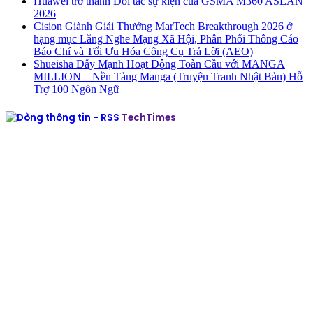
Huawei trở thành Đối tác sự kiện của GSMA M360 ASEAN
2026
Cision Giành Giải Thưởng MarTech Breakthrough 2026 ở
hạng mục Lắng Nghe Mạng Xã Hội, Phân Phối Thông Cáo
Báo Chí và Tối Ưu Hóa Công Cụ Trả Lời (AEO)
Shueisha Đẩy Mạnh Hoạt Động Toàn Cầu với MANGA
MILLION – Nền Tảng Manga (Truyện Tranh Nhật Bản) Hỗ
Trợ 100 Ngôn Ngữ
TechTimes