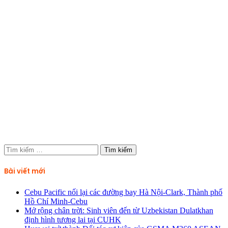
Tìm
kiếm
cho:
Bài viết mới
Cebu Pacific nối lại các đường bay Hà Nội-Clark, Thành phố
Hồ Chí Minh-Cebu
Mở rộng chân trời: Sinh viên đến từ Uzbekistan Dulatkhan
định hình tương lai tại CUHK