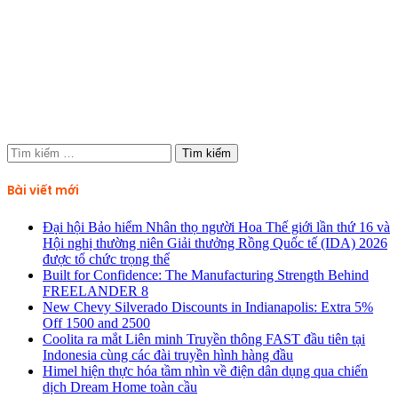
Tìm
kiếm
cho:
Bài viết mới
Đại hội Bảo hiểm Nhân thọ người Hoa Thế giới lần thứ 16 và
Hội nghị thường niên Giải thưởng Rồng Quốc tế (IDA) 2026
được tổ chức trọng thể
Built for Confidence: The Manufacturing Strength Behind
FREELANDER 8
New Chevy Silverado Discounts in Indianapolis: Extra 5%
Off 1500 and 2500
Coolita ra mắt Liên minh Truyền thông FAST đầu tiên tại
Indonesia cùng các đài truyền hình hàng đầu
Himel hiện thực hóa tầm nhìn về điện dân dụng qua chiến
dịch Dream Home toàn cầu