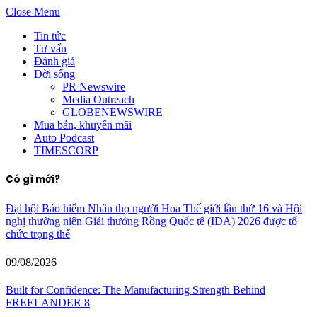
Close Menu
Tin tức
Tư vấn
Đánh giá
Đời sống
PR Newswire
Media Outreach
GLOBENEWSWIRE
Mua bán, khuyến mãi
Auto Podcast
TIMESCORP
Có gì mới?
Đại hội Bảo hiểm Nhân thọ người Hoa Thế giới lần thứ 16 và Hội
nghị thường niên Giải thưởng Rồng Quốc tế (IDA) 2026 được tổ
chức trọng thể
09/08/2026
Built for Confidence: The Manufacturing Strength Behind
FREELANDER 8