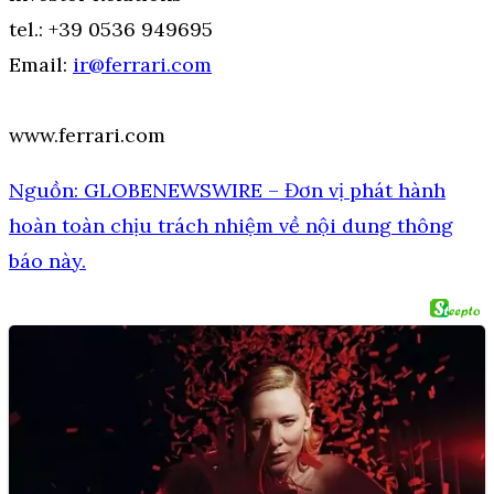
tel.: +39 0536 949695
Email:
ir@ferrari.com
www.ferrari.com
Nguồn: GLOBENEWSWIRE – Đơn vị phát hành
hoàn toàn chịu trách nhiệm về nội dung thông
báo này.