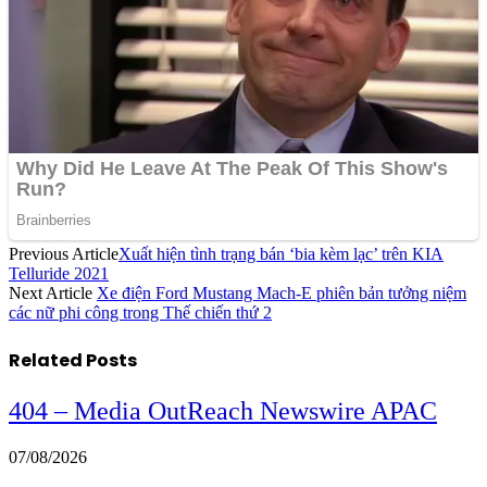
Previous Article
Xuất hiện tình trạng bán ‘bia kèm lạc’ trên KIA
Telluride 2021
Next Article
Xe điện Ford Mustang Mach-E phiên bản tưởng niệm
các nữ phi công trong Thế chiến thứ 2
Related
Posts
404 – Media OutReach Newswire APAC
07/08/2026