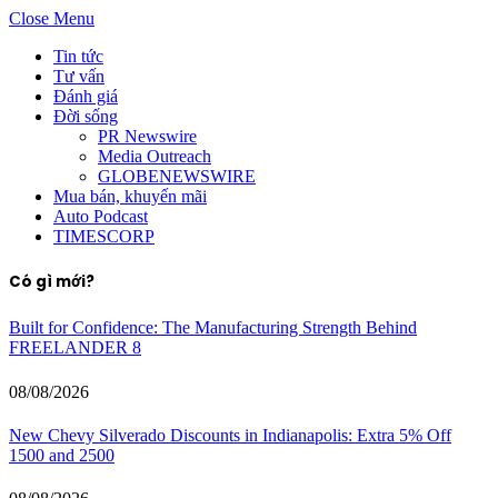
Close Menu
Tin tức
Tư vấn
Đánh giá
Đời sống
PR Newswire
Media Outreach
GLOBENEWSWIRE
Mua bán, khuyến mãi
Auto Podcast
TIMESCORP
Có gì mới?
Built for Confidence: The Manufacturing Strength Behind
FREELANDER 8
08/08/2026
New Chevy Silverado Discounts in Indianapolis: Extra 5% Off
1500 and 2500