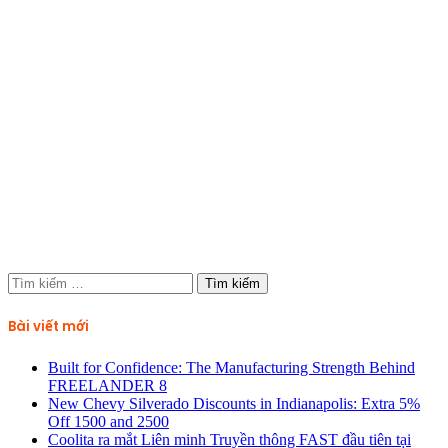
Tìm
kiếm
cho:
Bài viết mới
Built for Confidence: The Manufacturing Strength Behind
FREELANDER 8
New Chevy Silverado Discounts in Indianapolis: Extra 5%
Off 1500 and 2500
Coolita ra mắt Liên minh Truyền thông FAST đầu tiên tại