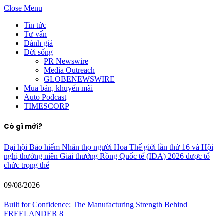
Close Menu
Tin tức
Tư vấn
Đánh giá
Đời sống
PR Newswire
Media Outreach
GLOBENEWSWIRE
Mua bán, khuyến mãi
Auto Podcast
TIMESCORP
Có gì mới?
Đại hội Bảo hiểm Nhân thọ người Hoa Thế giới lần thứ 16 và Hội
nghị thường niên Giải thưởng Rồng Quốc tế (IDA) 2026 được tổ
chức trọng thể
09/08/2026
Built for Confidence: The Manufacturing Strength Behind
FREELANDER 8