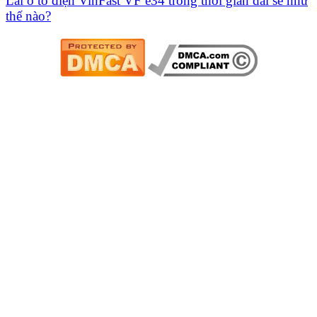
Lái ô tô điện VinFast VF e34 trong thời gian dài sẽ như
thế nào?