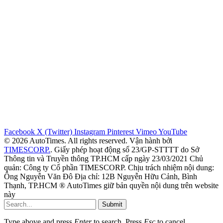
Facebook
X (Twitter)
Instagram
Pinterest
Vimeo
YouTube
© 2026 AutoTimes. All rights reserved. Vận hành bởi
TIMESCORP.
. Giấy phép hoạt động số 23/GP-STTTT do Sở
Thông tin và Truyền thông TP.HCM cấp ngày 23/03/2021 Chủ
quản: Công ty Cổ phần TIMESCORP. Chịu trách nhiệm nội dung:
Ông Nguyễn Văn Đô Địa chỉ: 12B Nguyễn Hữu Cảnh, Bình
Thạnh, TP.HCM ® AutoTimes giữ bản quyền nội dung trên website
này
Submit
Type above and press
Enter
to search. Press
Esc
to cancel.