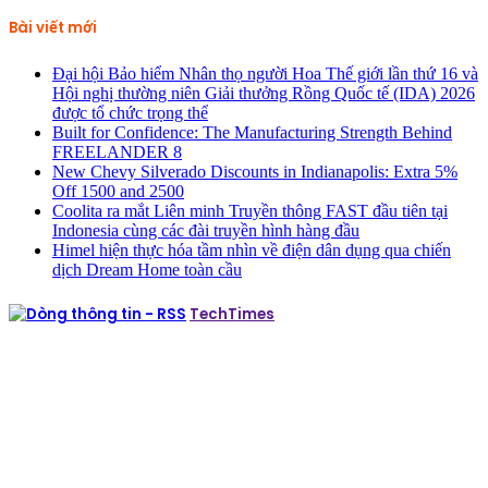
cho:
Bài viết mới
Đại hội Bảo hiểm Nhân thọ người Hoa Thế giới lần thứ 16 và
Hội nghị thường niên Giải thưởng Rồng Quốc tế (IDA) 2026
được tổ chức trọng thể
Built for Confidence: The Manufacturing Strength Behind
FREELANDER 8
New Chevy Silverado Discounts in Indianapolis: Extra 5%
Off 1500 and 2500
Coolita ra mắt Liên minh Truyền thông FAST đầu tiên tại
Indonesia cùng các đài truyền hình hàng đầu
Himel hiện thực hóa tầm nhìn về điện dân dụng qua chiến
dịch Dream Home toàn cầu
TechTimes