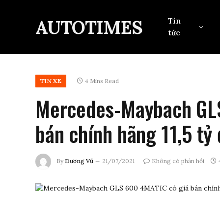
AUTOTIMES
Tin
tức
TIN XE
4 Mins Read
Mercedes-Maybach GLS
bán chính hãng 11,5 tỷ
By
Dương Vũ
21/07/2021
Không có phản hồi