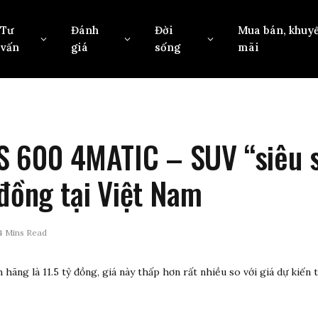
Tư
Đánh
Đời
Mua bán, khuy
vấn
giá
sống
mãi
 600 4MATIC – SUV “siêu s
 đồng tại Việt Nam
4 Mins Read