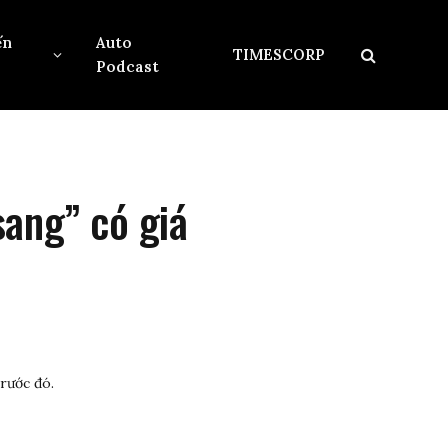
ến
Auto
TIMESCORP
Podcast
ang” có giá