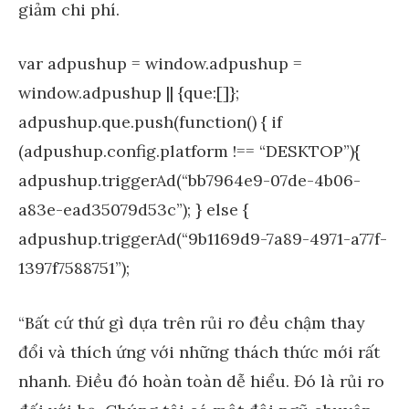
giảm chi phí.
var adpushup = window.adpushup =
window.adpushup || {que:[]};
adpushup.que.push(function() { if
(adpushup.config.platform !== “DESKTOP”){
adpushup.triggerAd(“bb7964e9-07de-4b06-
a83e-ead35079d53c”); } else {
adpushup.triggerAd(“9b1169d9-7a89-4971-a77f-
1397f7588751”);
“Bất cứ thứ gì dựa trên rủi ro đều chậm thay
đổi và thích ứng với những thách thức mới rất
nhanh. Điều đó hoàn toàn dễ hiểu. Đó là rủi ro