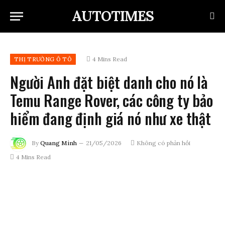
AUTOTIMES
4 Mins Read
THỊ TRƯỜNG Ô TÔ
Người Anh đặt biệt danh cho nó là
Temu Range Rover, các công ty bảo
hiểm đang định giá nó như xe thật
By
Quang Minh
21/05/2026
Không có phản hồi
4 Mins Read