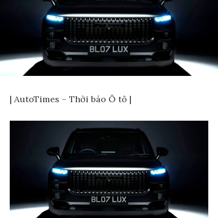
| AutoTimes – Thời báo Ô tô |