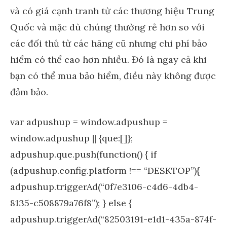
và có giá cạnh tranh từ các thương hiệu Trung
Quốc và mặc dù chúng thường rẻ hơn so với
các đối thủ từ các hãng cũ nhưng chi phí bảo
hiểm có thể cao hơn nhiều. Đó là ngay cả khi
bạn có thể mua bảo hiểm, điều này không được
đảm bảo.
var adpushup = window.adpushup =
window.adpushup || {que:[]};
adpushup.que.push(function() { if
(adpushup.config.platform !== “DESKTOP”){
adpushup.triggerAd(“0f7e3106-c4d6-4db4-
8135-c508879a76f8”); } else {
adpushup.triggerAd(“82503191-e1d1-435a-874f-