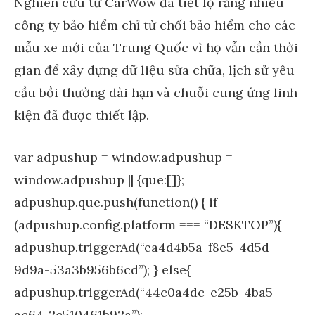
Nghiên cứu từ CarWow đã tiết lộ rằng nhiều
công ty bảo hiểm chỉ từ chối bảo hiểm cho các
mẫu xe mới của Trung Quốc vì họ vẫn cần thời
gian để xây dựng dữ liệu sửa chữa, lịch sử yêu
cầu bồi thường dài hạn và chuỗi cung ứng linh
kiện đã được thiết lập.
var adpushup = window.adpushup =
window.adpushup || {que:[]};
adpushup.que.push(function() { if
(adpushup.config.platform === “DESKTOP”){
adpushup.triggerAd(“ea4d4b5a-f8e5-4d5d-
9d9a-53a3b956b6cd”); } else{
adpushup.triggerAd(“44c0a4dc-e25b-4ba5-
ac64-2c510461b92a”);