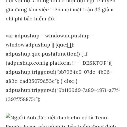
đối với họ. Chúng tôi có một đội ngũ chuyên
gia đang làm việc trên mọi mặt trận để giảm
chi phí bảo hiểm đó.”
var adpushup = window.adpushup =
window.adpushup || {que:[]};
adpushup.que.push(function() { if
(adpushup.config.platform !== “DESKTOP”){
adpushup.triggerAd(“bb7964e9-07de-4b06-
a83e-ead35079d53c”); } else {
adpushup.triggerAd(“9b1169d9-7a89-4971-a77f-
1397f7588751”);