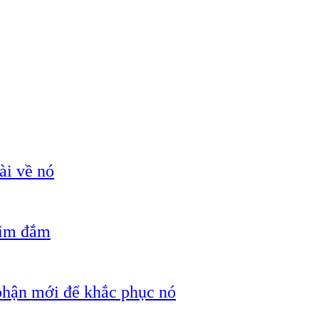
ài về nó
hìm đắm
 phận mới để khắc phục nó