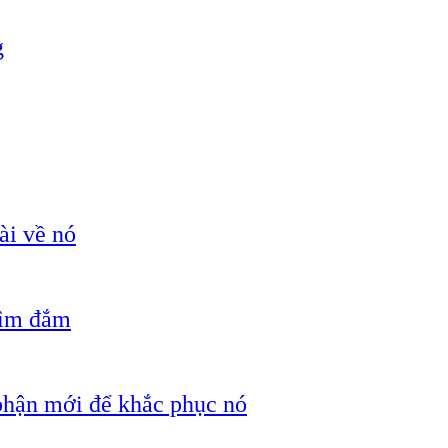
g
ài về nó
hìm đắm
 phận mới để khắc phục nó