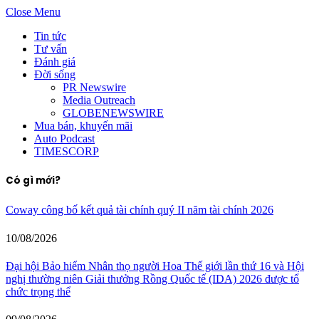
Close Menu
Tin tức
Tư vấn
Đánh giá
Đời sống
PR Newswire
Media Outreach
GLOBENEWSWIRE
Mua bán, khuyến mãi
Auto Podcast
TIMESCORP
Có gì mới?
Coway công bố kết quả tài chính quý II năm tài chính 2026
10/08/2026
Đại hội Bảo hiểm Nhân thọ người Hoa Thế giới lần thứ 16 và Hội
nghị thường niên Giải thưởng Rồng Quốc tế (IDA) 2026 được tổ
chức trọng thể