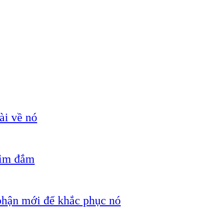
ài về nó
hìm đắm
 phận mới để khắc phục nó