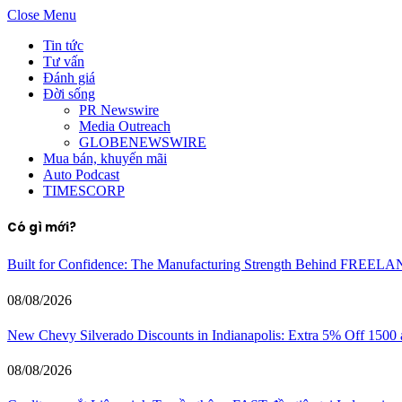
Close Menu
Tin tức
Tư vấn
Đánh giá
Đời sống
PR Newswire
Media Outreach
GLOBENEWSWIRE
Mua bán, khuyến mãi
Auto Podcast
TIMESCORP
Có gì mới?
Built for Confidence: The Manufacturing Strength Behind FREEL
08/08/2026
New Chevy Silverado Discounts in Indianapolis: Extra 5% Off 1500
08/08/2026