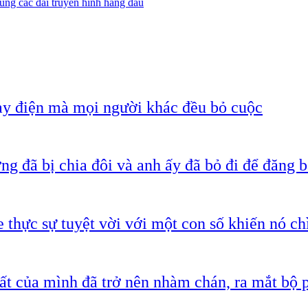
ùng các đài truyền hình hàng đầu
ạy điện mà mọi người khác đều bỏ cuộc
g đã bị chia đôi và anh ấy đã bỏ đi để đăng b
 thực sự tuyệt vời với một con số khiến nó c
ất của mình đã trở nên nhàm chán, ra mắt bộ