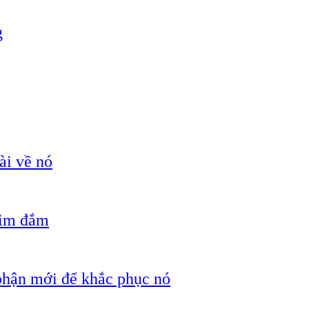
g
ài về nó
hìm đắm
 phận mới để khắc phục nó