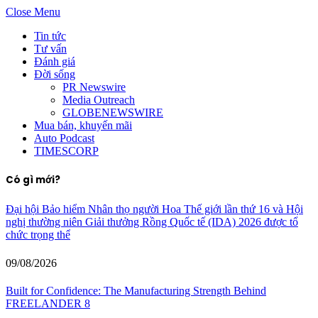
Close Menu
Tin tức
Tư vấn
Đánh giá
Đời sống
PR Newswire
Media Outreach
GLOBENEWSWIRE
Mua bán, khuyến mãi
Auto Podcast
TIMESCORP
Có gì mới?
Đại hội Bảo hiểm Nhân thọ người Hoa Thế giới lần thứ 16 và Hội
nghị thường niên Giải thưởng Rồng Quốc tế (IDA) 2026 được tổ
chức trọng thể
09/08/2026
Built for Confidence: The Manufacturing Strength Behind
FREELANDER 8