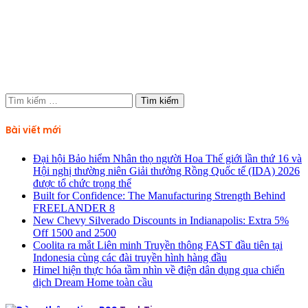
Tìm
kiếm
cho:
Bài viết mới
Đại hội Bảo hiểm Nhân thọ người Hoa Thế giới lần thứ 16 và
Hội nghị thường niên Giải thưởng Rồng Quốc tế (IDA) 2026
được tổ chức trọng thể
Built for Confidence: The Manufacturing Strength Behind
FREELANDER 8
New Chevy Silverado Discounts in Indianapolis: Extra 5%
Off 1500 and 2500
Coolita ra mắt Liên minh Truyền thông FAST đầu tiên tại
Indonesia cùng các đài truyền hình hàng đầu
Himel hiện thực hóa tầm nhìn về điện dân dụng qua chiến
dịch Dream Home toàn cầu