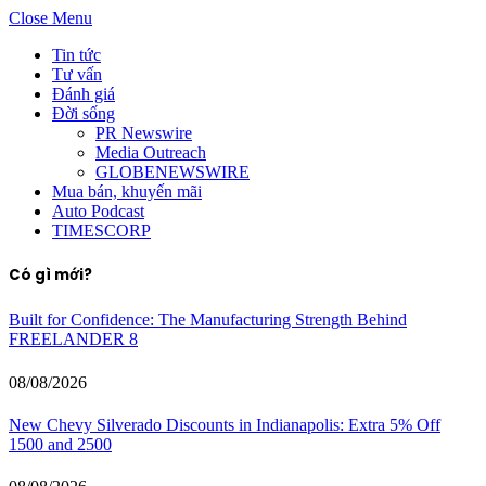
Close Menu
Tin tức
Tư vấn
Đánh giá
Đời sống
PR Newswire
Media Outreach
GLOBENEWSWIRE
Mua bán, khuyến mãi
Auto Podcast
TIMESCORP
Có gì mới?
Built for Confidence: The Manufacturing Strength Behind
FREELANDER 8
08/08/2026
New Chevy Silverado Discounts in Indianapolis: Extra 5% Off
1500 and 2500