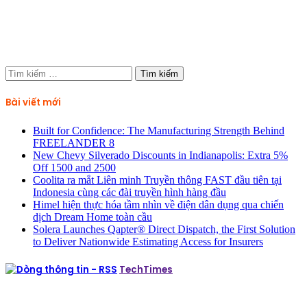
Tìm
kiếm
cho:
Bài viết mới
Built for Confidence: The Manufacturing Strength Behind
FREELANDER 8
New Chevy Silverado Discounts in Indianapolis: Extra 5%
Off 1500 and 2500
Coolita ra mắt Liên minh Truyền thông FAST đầu tiên tại
Indonesia cùng các đài truyền hình hàng đầu
Himel hiện thực hóa tầm nhìn về điện dân dụng qua chiến
dịch Dream Home toàn cầu
Solera Launches Qapter® Direct Dispatch, the First Solution
to Deliver Nationwide Estimating Access for Insurers
TechTimes