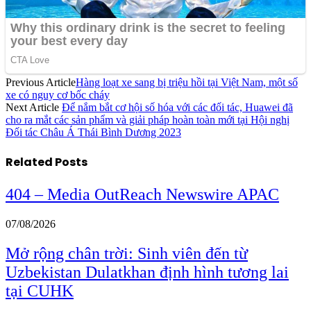
Previous Article
Hàng loạt xe sang bị triệu hồi tại Việt Nam, một số
xe có nguy cơ bốc cháy
Next Article
Để nắm bắt cơ hội số hóa với các đối tác, Huawei đã
cho ra mắt các sản phẩm và giải pháp hoàn toàn mới tại Hội nghị
Đối tác Châu Á Thái Bình Dương 2023
Related
Posts
404 – Media OutReach Newswire APAC
07/08/2026
Mở rộng chân trời: Sinh viên đến từ
Uzbekistan Dulatkhan định hình tương lai
tại CUHK