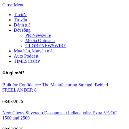
Close Menu
Tin tức
Tư vấn
Đánh giá
Đời sống
PR Newswire
Media Outreach
GLOBENEWSWIRE
Mua bán, khuyến mãi
Auto Podcast
TIMESCORP
Có gì mới?
Built for Confidence: The Manufacturing Strength Behind
FREELANDER 8
08/08/2026
New Chevy Silverado Discounts in Indianapolis: Extra 5% Off
1500 and 2500