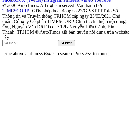
Facebook
X (Twitter)
Instagram
Pinterest
Vimeo
YouTube
© 2026 AutoTimes. All rights reserved. Vận hành bởi
TIMESCORP.
. Giấy phép hoạt động số 23/GP-STTTT do Sở
Thông tin và Truyền thông TP.HCM cấp ngày 23/03/2021 Chủ
quản: Công ty Cổ phần TIMESCORP. Chịu trách nhiệm nội dung:
Ông Nguyễn Văn Đô Địa chỉ: 12B Nguyễn Hữu Cảnh, Bình
Thạnh, TP.HCM ® AutoTimes giữ bản quyền nội dung trên website
này
Submit
Type above and press
Enter
to search. Press
Esc
to cancel.