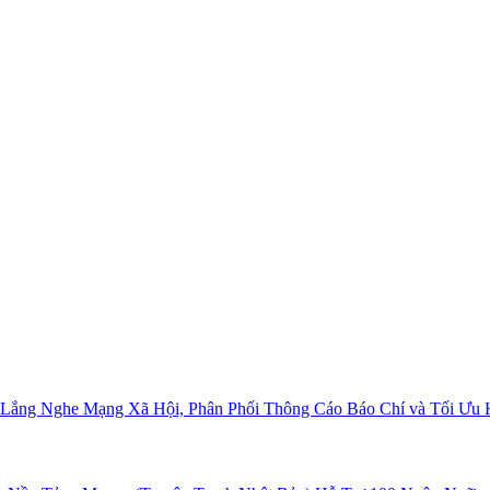
c Lắng Nghe Mạng Xã Hội, Phân Phối Thông Cáo Báo Chí và Tối Ưu