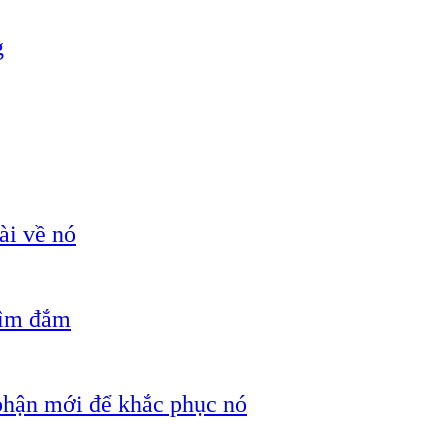
g
ài về nó
hìm đắm
 phận mới để khắc phục nó