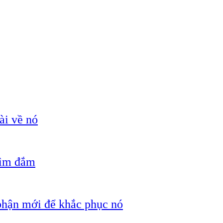
ài về nó
hìm đắm
 phận mới để khắc phục nó