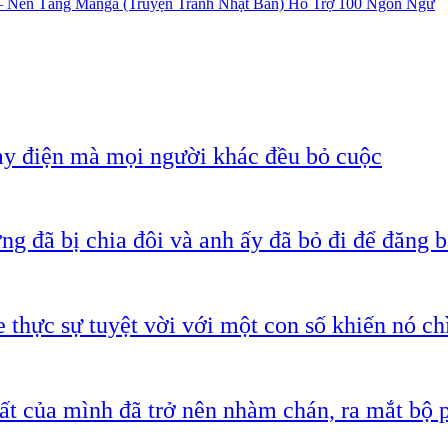
Nền Tảng Manga (Truyện Tranh Nhật Bản) Hỗ Trợ 100 Ngôn Ngữ
ạy điện mà mọi người khác đều bỏ cuộc
g đã bị chia đôi và anh ấy đã bỏ đi để đăng b
 thực sự tuyệt vời với một con số khiến nó c
ất của mình đã trở nên nhàm chán, ra mắt bộ