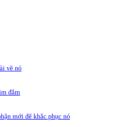
ài về nó
hìm đắm
 phận mới để khắc phục nó