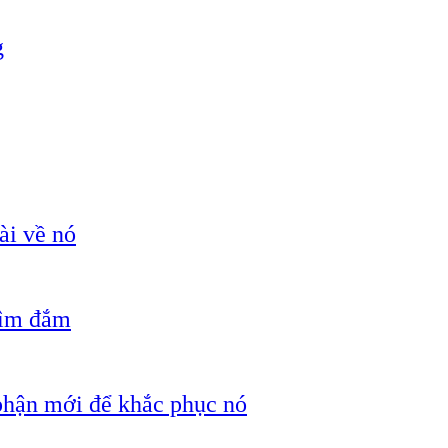
g
ài về nó
hìm đắm
 phận mới để khắc phục nó