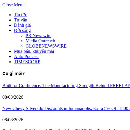
Close Menu
Tin tức
Tư vấn
Đánh giá
Đời sống
PR Newswire
Media Outreach
GLOBENEWSWIRE
Mua bán, khuyến mãi
Auto Podcast
TIMESCORP
Có gì mới?
Built for Confidence: The Manufacturing Strength Behind FREEL
08/08/2026
New Chevy Silverado Discounts in Indianapolis: Extra 5% Off 1500
08/08/2026