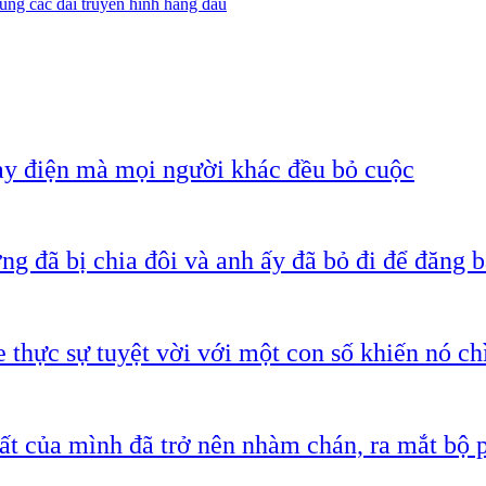
ùng các đài truyền hình hàng đầu
ạy điện mà mọi người khác đều bỏ cuộc
g đã bị chia đôi và anh ấy đã bỏ đi để đăng b
 thực sự tuyệt vời với một con số khiến nó c
ất của mình đã trở nên nhàm chán, ra mắt bộ