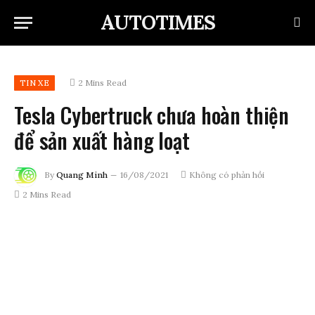
AUTOTIMES
2 Mins Read
TIN XE
Tesla Cybertruck chưa hoàn thiện
để sản xuất hàng loạt
By
Quang Minh
16/08/2021
Không có phản hồi
2 Mins Read