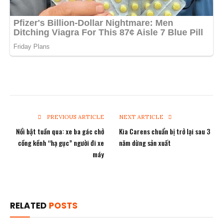
PREVIOUS ARTICLE
NEXT ARTICLE
Nổi bật tuần qua: xe ba gác chở
Kia Carens chuẩn bị trở lại sau 3
cồng kềnh “hạ gục” người đi xe
năm dừng sản xuất
máy
RELATED
POSTS