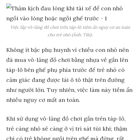
Việc lắp vô-lăng đồ chơi trên táp-lô tiềm ẩn nguy cơ an toàn
cho trẻ nhỏ (Ảnh: Tiki).
Không ít bậc phụ huynh vì chiều con nhỏ nên
đã mua vô-lăng đồ chơi bằng nhựa về gắn lên
táp-lô bên ghế phụ phía trước để trẻ nhỏ có
cảm giác đang được lái ô tô thật trên đường
như người lớn. Tuy nhiên, việc làm này tiềm ẩn
nhiều nguy cơ mất an toàn.
Khi sử dụng vô-lăng đồ chơi gắn trên táp-lô,
trẻ càng nhỏ sẽ càng ở vị trí sát túi khí; thậm
chí có trẻ không ngồi trên ghế mà đứng, rất