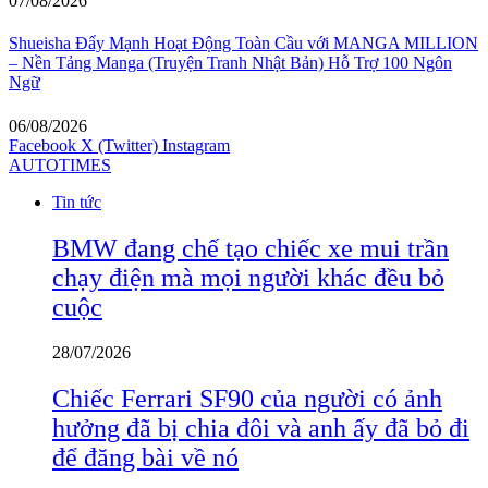
07/08/2026
Shueisha Đẩy Mạnh Hoạt Động Toàn Cầu với MANGA MILLION
– Nền Tảng Manga (Truyện Tranh Nhật Bản) Hỗ Trợ 100 Ngôn
Ngữ
06/08/2026
Facebook
X (Twitter)
Instagram
AUTOTIMES
Tin tức
BMW đang chế tạo chiếc xe mui trần
chạy điện mà mọi người khác đều bỏ
cuộc
28/07/2026
Chiếc Ferrari SF90 của người có ảnh
hưởng đã bị chia đôi và anh ấy đã bỏ đi
để đăng bài về nó