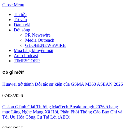
Close Menu
Tin tức
Tư vấn
Đánh giá
Đời sống
PR Newswire
Media Outreach
GLOBENEWSWIRE
Mua bán, khuyến mãi
Auto Podcast
TIMESCORP
Có gì mới?
Huawei trở thành Đối tác sự kiện của GSMA M360 ASEAN 2026
07/08/2026
Cision Giành Giải Thưởng MarTech Breakthrough 2026 ở hạng
mục Lắng Nghe Mạng Xã Hội, Phân Phối Thông Cáo Báo Chí và
Tối Ưu Hóa Công Cụ Trả Lời (AEO)