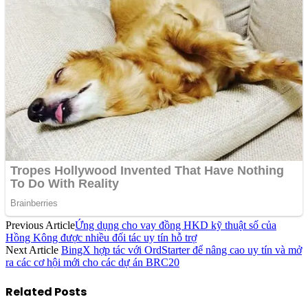
Previous Article
Ứng dụng cho vay đồng HKD kỹ thuật số của
Hồng Kông được nhiều đối tác uy tín hỗ trợ
Next Article
BingX hợp tác với OrdStarter để nâng cao uy tín và mở
ra các cơ hội mới cho các dự án BRC20
Related
Posts