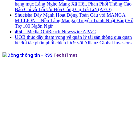
hạng mục Lắng Nghe Mạng Xã Hội, Phân Phối Thông Cáo
Báo Chí và Tối Ưu Hóa Công Cụ Trả Lời (AEO)
Shueisha Đẩy Mạnh Hoạt Động Toàn Cầu với MANGA
MILLION – Nền Tảng Manga (Truyện Tranh Nhật Bản) Hỗ
Trợ 100 Ngôn Ngữ
404 – Media OutReach Newswire APAC
UOB thúc đẩy tham vọng về quản lý tài sản thông qua quan
hệ đối tác phân phối chiến lược với Allianz Global Investors
TechTimes