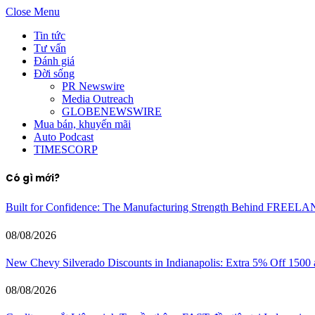
Close Menu
Tin tức
Tư vấn
Đánh giá
Đời sống
PR Newswire
Media Outreach
GLOBENEWSWIRE
Mua bán, khuyến mãi
Auto Podcast
TIMESCORP
Có gì mới?
Built for Confidence: The Manufacturing Strength Behind FREEL
08/08/2026
New Chevy Silverado Discounts in Indianapolis: Extra 5% Off 1500
08/08/2026