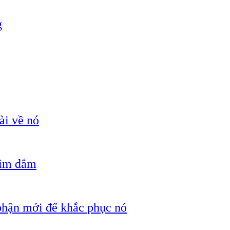
g
ài về nó
hìm đắm
 phận mới để khắc phục nó