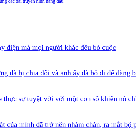
ùng các đài truyền hình hàng đầu
ạy điện mà mọi người khác đều bỏ cuộc
g đã bị chia đôi và anh ấy đã bỏ đi để đăng b
 thực sự tuyệt vời với một con số khiến nó c
ất của mình đã trở nên nhàm chán, ra mắt bộ