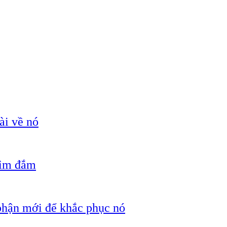
ài về nó
hìm đắm
 phận mới để khắc phục nó