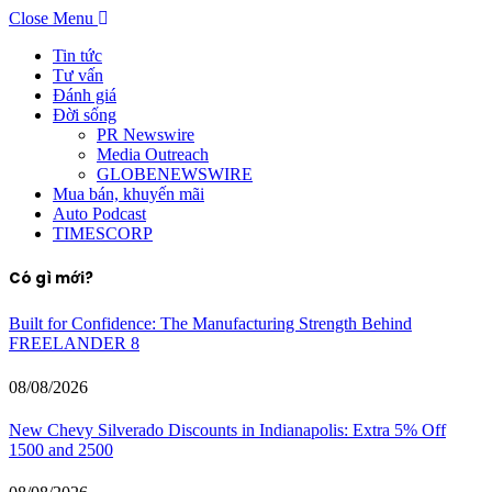
Close Menu
Tin tức
Tư vấn
Đánh giá
Đời sống
PR Newswire
Media Outreach
GLOBENEWSWIRE
Mua bán, khuyến mãi
Auto Podcast
TIMESCORP
Có gì mới?
Built for Confidence: The Manufacturing Strength Behind
FREELANDER 8
08/08/2026
New Chevy Silverado Discounts in Indianapolis: Extra 5% Off
1500 and 2500