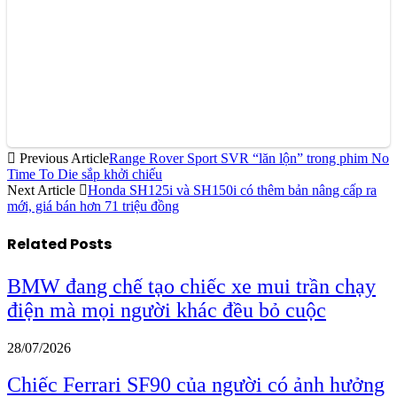
Previous Article
Range Rover Sport SVR “lăn lộn” trong phim No
Time To Die sắp khởi chiếu
Next Article
Honda SH125i và SH150i có thêm bản nâng cấp ra
mới, giá bán hơn 71 triệu đồng
Related
Posts
BMW đang chế tạo chiếc xe mui trần chạy
điện mà mọi người khác đều bỏ cuộc
28/07/2026
Chiếc Ferrari SF90 của người có ảnh hưởng