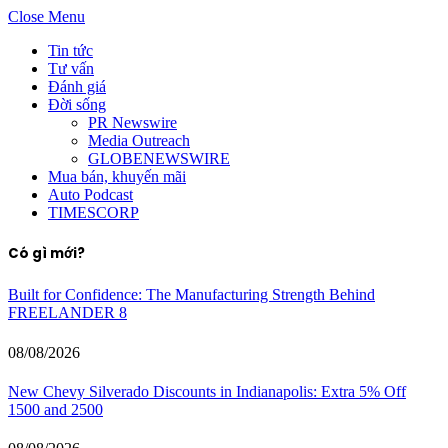
Close Menu
Tin tức
Tư vấn
Đánh giá
Đời sống
PR Newswire
Media Outreach
GLOBENEWSWIRE
Mua bán, khuyến mãi
Auto Podcast
TIMESCORP
Có gì mới?
Built for Confidence: The Manufacturing Strength Behind
FREELANDER 8
08/08/2026
New Chevy Silverado Discounts in Indianapolis: Extra 5% Off
1500 and 2500