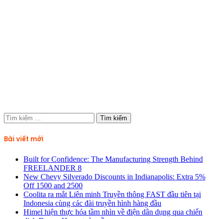
Tìm
kiếm
cho:
Bài viết mới
Built for Confidence: The Manufacturing Strength Behind
FREELANDER 8
New Chevy Silverado Discounts in Indianapolis: Extra 5%
Off 1500 and 2500
Coolita ra mắt Liên minh Truyền thông FAST đầu tiên tại
Indonesia cùng các đài truyền hình hàng đầu
Himel hiện thực hóa tầm nhìn về điện dân dụng qua chiến