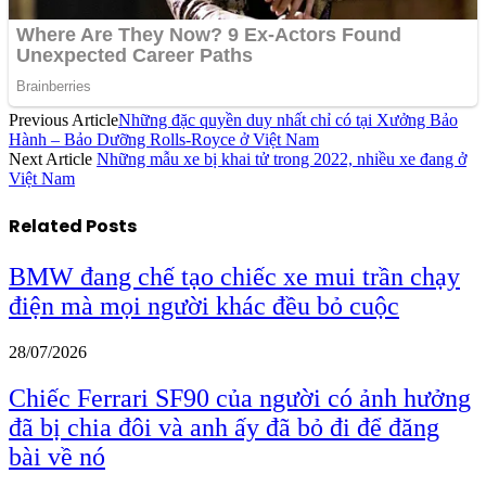
Previous Article
Những đặc quyền duy nhất chỉ có tại Xưởng Bảo
Hành – Bảo Dưỡng Rolls-Royce ở Việt Nam
Next Article
Những mẫu xe bị khai tử trong 2022, nhiều xe đang ở
Việt Nam
Related
Posts
BMW đang chế tạo chiếc xe mui trần chạy
điện mà mọi người khác đều bỏ cuộc
28/07/2026
Chiếc Ferrari SF90 của người có ảnh hưởng
đã bị chia đôi và anh ấy đã bỏ đi để đăng
bài về nó