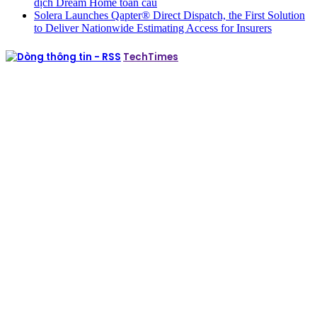
dịch Dream Home toàn cầu
Solera Launches Qapter® Direct Dispatch, the First Solution
to Deliver Nationwide Estimating Access for Insurers
TechTimes