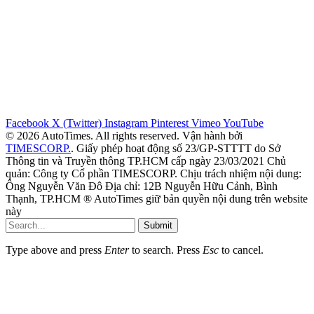
Facebook
X (Twitter)
Instagram
Pinterest
Vimeo
YouTube
© 2026 AutoTimes. All rights reserved. Vận hành bởi
TIMESCORP.
. Giấy phép hoạt động số 23/GP-STTTT do Sở
Thông tin và Truyền thông TP.HCM cấp ngày 23/03/2021 Chủ
quản: Công ty Cổ phần TIMESCORP. Chịu trách nhiệm nội dung:
Ông Nguyễn Văn Đô Địa chỉ: 12B Nguyễn Hữu Cảnh, Bình
Thạnh, TP.HCM ® AutoTimes giữ bản quyền nội dung trên website
này
Submit
Type above and press
Enter
to search. Press
Esc
to cancel.