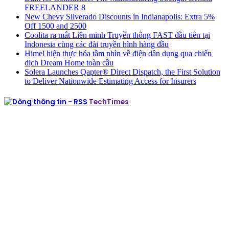
FREELANDER 8
New Chevy Silverado Discounts in Indianapolis: Extra 5%
Off 1500 and 2500
Coolita ra mắt Liên minh Truyền thông FAST đầu tiên tại
Indonesia cùng các đài truyền hình hàng đầu
Himel hiện thực hóa tầm nhìn về điện dân dụng qua chiến
dịch Dream Home toàn cầu
Solera Launches Qapter® Direct Dispatch, the First Solution
to Deliver Nationwide Estimating Access for Insurers
TechTimes