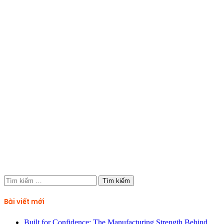
Tìm
kiếm
cho:
Bài viết mới
Built for Confidence: The Manufacturing Strength Behind