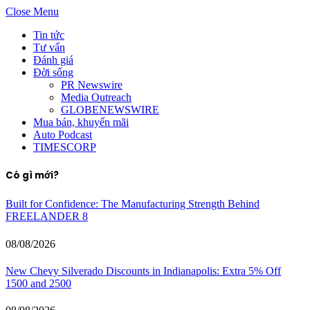
Close Menu
Tin tức
Tư vấn
Đánh giá
Đời sống
PR Newswire
Media Outreach
GLOBENEWSWIRE
Mua bán, khuyến mãi
Auto Podcast
TIMESCORP
Có gì mới?
Built for Confidence: The Manufacturing Strength Behind
FREELANDER 8
08/08/2026
New Chevy Silverado Discounts in Indianapolis: Extra 5% Off
1500 and 2500