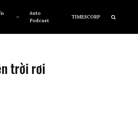
ến
Auto
TIMESCORP
Podcast
n trời rơi