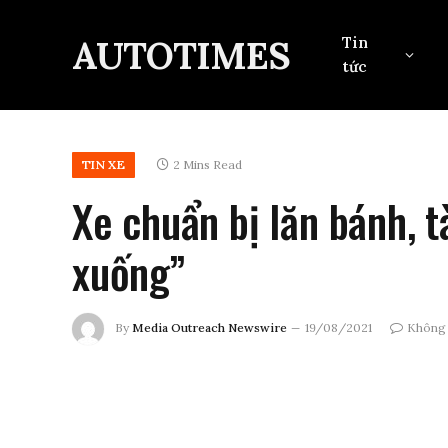
AUTOTIMES
Tin
tức
TIN XE
2 Mins Read
Xe chuẩn bị lăn bánh, tà
xuống”
By
Media Outreach Newswire
19/08/2021
Không 