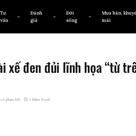
Tư
Đánh
Đời
Mua bán, khuy
vấn
giá
sống
mãi
i xế đen đủi lĩnh họa “từ trê
có phản hồi
2 Mins Read