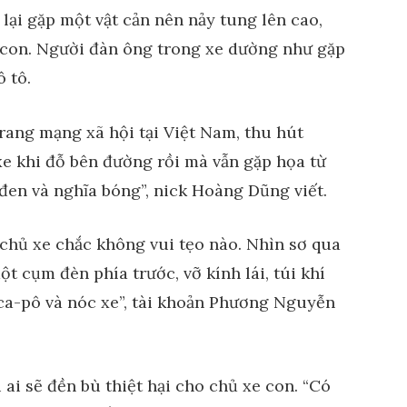
 lại gặp một vật cản nên nảy tung lên cao,
ô con. Người đàn ông trong xe dường như gặp
 tô.
trang mạng xã hội tại Việt Nam, thu hút
xe khi đỗ bên đường rồi mà vẫn gặp họa từ
 đen và nghĩa bóng”, nick Hoàng Dũng viết.
 chủ xe chắc không vui tẹo nào. Nhìn sơ qua
t cụm đèn phía trước, vỡ kính lái, túi khí
ca-pô và nóc xe”, tài khoản Phương Nguyễn
 ai sẽ đền bù thiệt hại cho chủ xe con. “Có