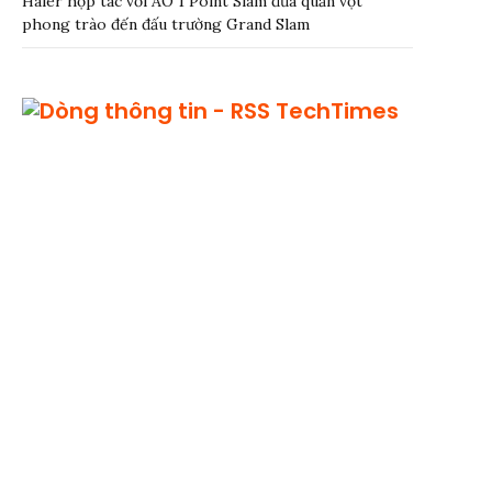
Haier hợp tác với AO 1 Point Slam đưa quần vợt
phong trào đến đấu trường Grand Slam
TechTimes