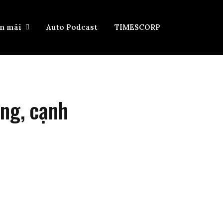
ến mãi
Auto Podcast
TIMESCORP
ồng, cạnh