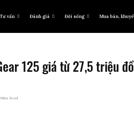
Tư vấn
Đánh giá
Đời sống
Mua bán, khuy
ear 125 giá từ 27,5 triệu đ
 Mins Read