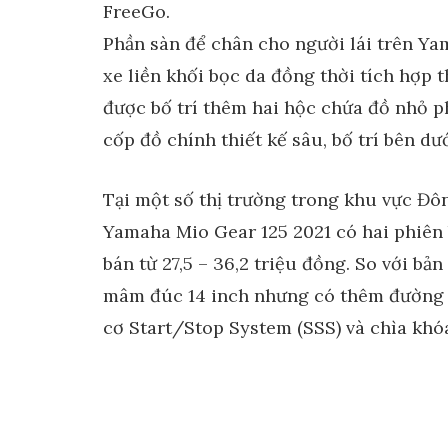
FreeGo.
Phần sàn để chân cho người lái trên Ya
xe liền khối bọc da đồng thời tích hợp
được bố trí thêm hai hộc chứa đồ nhỏ p
cốp đồ chính thiết kế sâu, bố trí bên dư
Tại một số thị trường trong khu vực Đô
Yamaha Mio Gear 125 2021 có hai phiên 
bán từ 27,5 – 36,2 triệu đồng. So với bả
mâm đúc 14 inch nhưng có thêm đường v
cơ Start/Stop System (SSS) và chìa khó