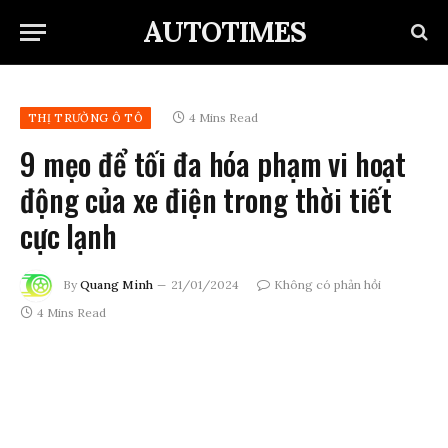
AUTOTIMES
4 Mins Read
THỊ TRƯỜNG Ô TÔ
9 mẹo để tối đa hóa phạm vi hoạt
động của xe điện trong thời tiết
cực lạnh
By
Quang Minh
21/01/2024
Không có phản hồi
4 Mins Read