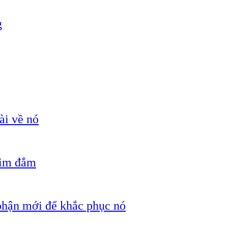
g
ài về nó
hìm đắm
 phận mới để khắc phục nó