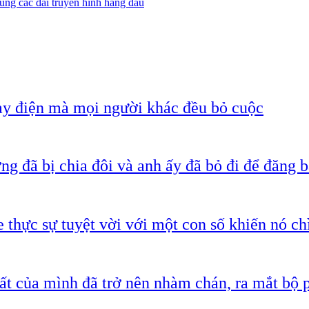
ùng các đài truyền hình hàng đầu
ạy điện mà mọi người khác đều bỏ cuộc
g đã bị chia đôi và anh ấy đã bỏ đi để đăng b
 thực sự tuyệt vời với một con số khiến nó c
ất của mình đã trở nên nhàm chán, ra mắt bộ