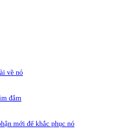
ài về nó
hìm đắm
 phận mới để khắc phục nó