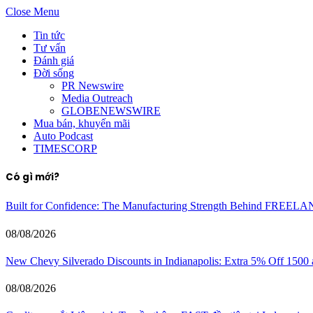
Close Menu
Tin tức
Tư vấn
Đánh giá
Đời sống
PR Newswire
Media Outreach
GLOBENEWSWIRE
Mua bán, khuyến mãi
Auto Podcast
TIMESCORP
Có gì mới?
Built for Confidence: The Manufacturing Strength Behind FREEL
08/08/2026
New Chevy Silverado Discounts in Indianapolis: Extra 5% Off 1500
08/08/2026