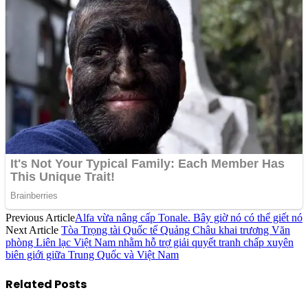
Previous Article
Alfa vừa nâng cấp Tonale. Bây giờ nó có thể giết nó
Next Article
Tòa Trọng tài Quốc tế Quảng Châu khai trương Văn
phòng Liên lạc Việt Nam nhằm hỗ trợ giải quyết tranh chấp xuyên
biên giới giữa Trung Quốc và Việt Nam
Related
Posts