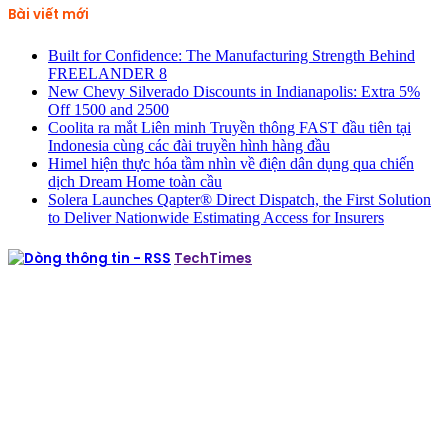
cho:
Bài viết mới
Built for Confidence: The Manufacturing Strength Behind
FREELANDER 8
New Chevy Silverado Discounts in Indianapolis: Extra 5%
Off 1500 and 2500
Coolita ra mắt Liên minh Truyền thông FAST đầu tiên tại
Indonesia cùng các đài truyền hình hàng đầu
Himel hiện thực hóa tầm nhìn về điện dân dụng qua chiến
dịch Dream Home toàn cầu
Solera Launches Qapter® Direct Dispatch, the First Solution
to Deliver Nationwide Estimating Access for Insurers
TechTimes