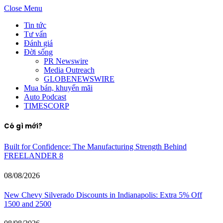
Close Menu
Tin tức
Tư vấn
Đánh giá
Đời sống
PR Newswire
Media Outreach
GLOBENEWSWIRE
Mua bán, khuyến mãi
Auto Podcast
TIMESCORP
Có gì mới?
Built for Confidence: The Manufacturing Strength Behind
FREELANDER 8
08/08/2026
New Chevy Silverado Discounts in Indianapolis: Extra 5% Off
1500 and 2500