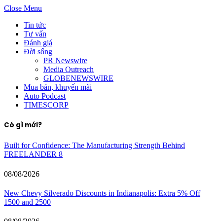
Close Menu
Tin tức
Tư vấn
Đánh giá
Đời sống
PR Newswire
Media Outreach
GLOBENEWSWIRE
Mua bán, khuyến mãi
Auto Podcast
TIMESCORP
Có gì mới?
Built for Confidence: The Manufacturing Strength Behind
FREELANDER 8
08/08/2026
New Chevy Silverado Discounts in Indianapolis: Extra 5% Off
1500 and 2500