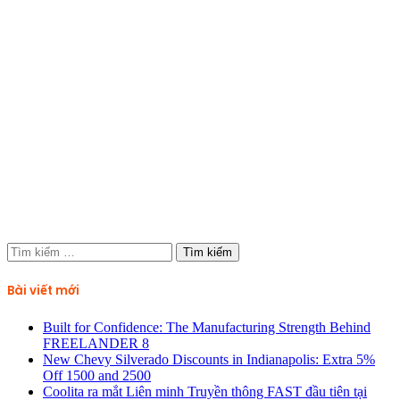
Tìm
kiếm
cho:
Bài viết mới
Built for Confidence: The Manufacturing Strength Behind
FREELANDER 8
New Chevy Silverado Discounts in Indianapolis: Extra 5%
Off 1500 and 2500
Coolita ra mắt Liên minh Truyền thông FAST đầu tiên tại