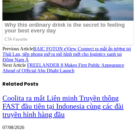
Previous Article
BAIC FOTON eView Connect ra mắt ấn tượng tại
Thái Lan, tiên phong mở ra mô hình mới cho logistics xanh tại
Đông Nam Á
Next Article
FREELANDER 8 Makes First Public Appearance
Ahead of Official Abu Dhabi Launch
Related
Posts
Coolita ra mắt Liên minh Truyền thông
FAST đầu tiên tại Indonesia cùng các đài
truyền hình hàng đầu
07/08/2026