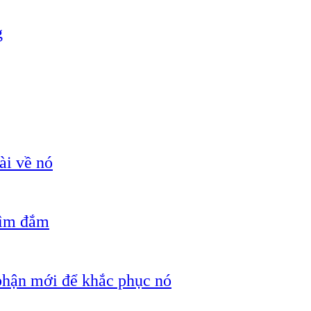
g
ài về nó
hìm đắm
 phận mới để khắc phục nó