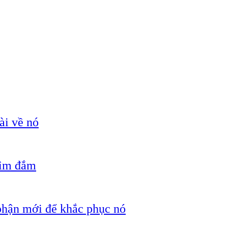
ài về nó
hìm đắm
 phận mới để khắc phục nó