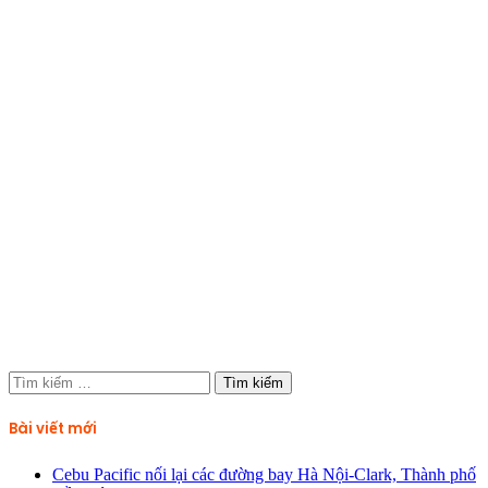
Tìm
kiếm
cho:
Bài viết mới
Cebu Pacific nối lại các đường bay Hà Nội-Clark, Thành phố