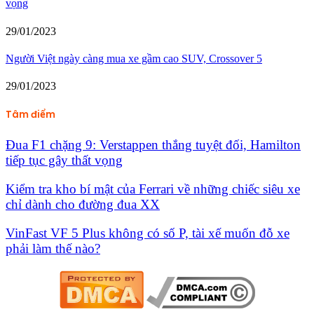
vọng
29/01/2023
Người Việt ngày càng mua xe gầm cao SUV, Crossover 5
29/01/2023
Tâm điểm
Đua F1 chặng 9: Verstappen thắng tuyệt đối, Hamilton
tiếp tục gây thất vọng
Kiểm tra kho bí mật của Ferrari về những chiếc siêu xe
chỉ dành cho đường đua XX
VinFast VF 5 Plus không có số P, tài xế muốn đỗ xe
phải làm thế nào?