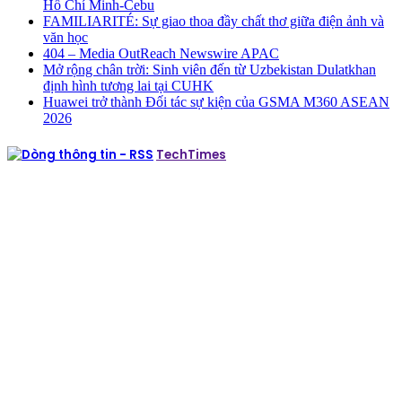
Hồ Chí Minh-Cebu
FAMILIARITÉ: Sự giao thoa đầy chất thơ giữa điện ảnh và
văn học
404 – Media OutReach Newswire APAC
Mở rộng chân trời: Sinh viên đến từ Uzbekistan Dulatkhan
định hình tương lai tại CUHK
Huawei trở thành Đối tác sự kiện của GSMA M360 ASEAN
2026
TechTimes