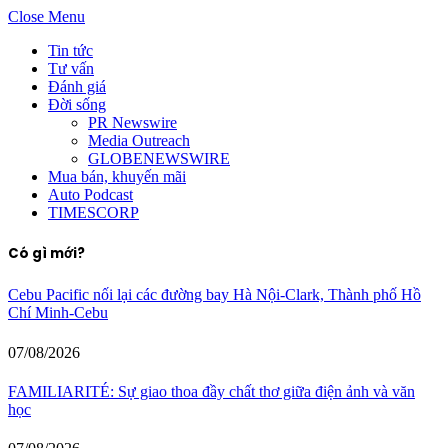
Close Menu
Tin tức
Tư vấn
Đánh giá
Đời sống
PR Newswire
Media Outreach
GLOBENEWSWIRE
Mua bán, khuyến mãi
Auto Podcast
TIMESCORP
Có gì mới?
Cebu Pacific nối lại các đường bay Hà Nội-Clark, Thành phố Hồ
Chí Minh-Cebu
07/08/2026
FAMILIARITÉ: Sự giao thoa đầy chất thơ giữa điện ảnh và văn
học