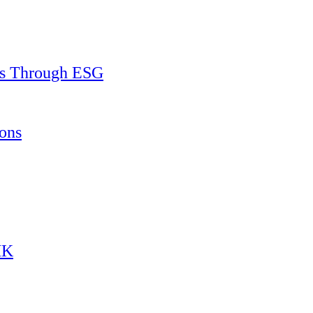
ss Through ESG
ons
HK