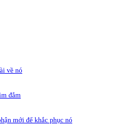
ài về nó
hìm đắm
 phận mới để khắc phục nó