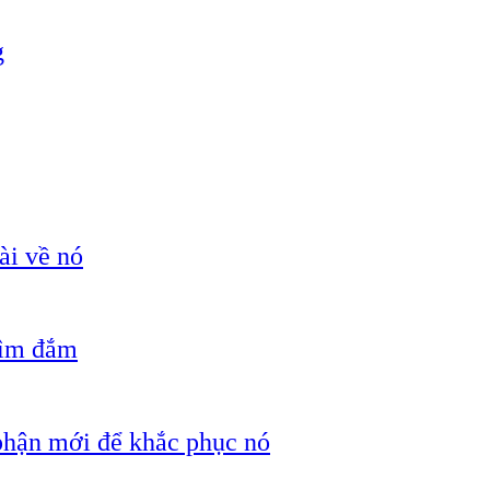
g
ài về nó
hìm đắm
 phận mới để khắc phục nó