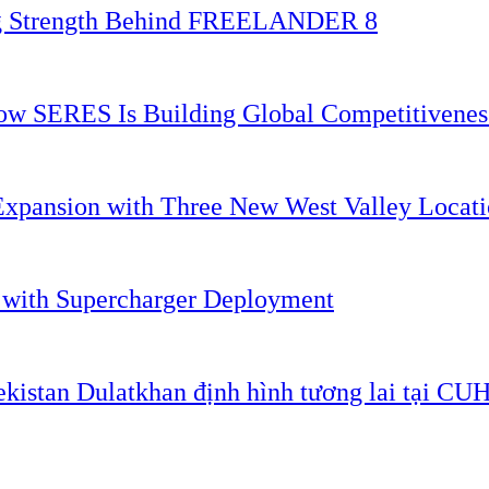
ing Strength Behind FREELANDER 8
 How SERES Is Building Global Competitivene
Expansion with Three New West Valley Locati
. with Supercharger Deployment
ekistan Dulatkhan định hình tương lai tại CU