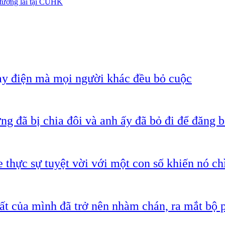
 tương lai tại CUHK
ạy điện mà mọi người khác đều bỏ cuộc
g đã bị chia đôi và anh ấy đã bỏ đi để đăng b
 thực sự tuyệt vời với một con số khiến nó c
ất của mình đã trở nên nhàm chán, ra mắt bộ