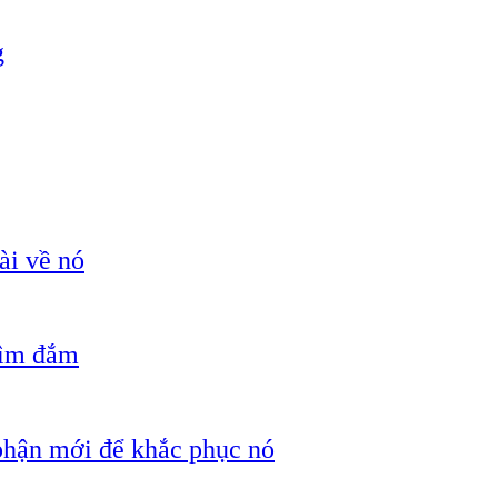
g
ài về nó
hìm đắm
 phận mới để khắc phục nó