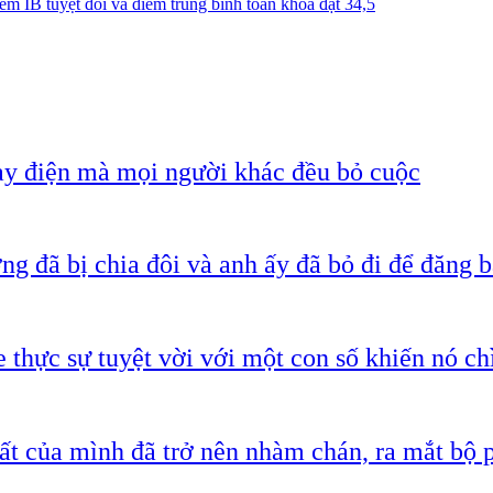
m IB tuyệt đối và điểm trung bình toàn khóa đạt 34,5
ạy điện mà mọi người khác đều bỏ cuộc
g đã bị chia đôi và anh ấy đã bỏ đi để đăng b
 thực sự tuyệt vời với một con số khiến nó c
ất của mình đã trở nên nhàm chán, ra mắt bộ