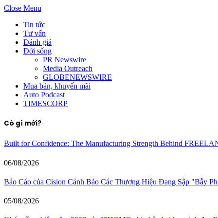
Close Menu
Tin tức
Tư vấn
Đánh giá
Đời sống
PR Newswire
Media Outreach
GLOBENEWSWIRE
Mua bán, khuyến mãi
Auto Podcast
TIMESCORP
Có gì mới?
Built for Confidence: The Manufacturing Strength Behind FREEL
06/08/2026
Báo Cáo của Cision Cảnh Báo Các Thương Hiệu Đang Sập "Bẫy P
05/08/2026