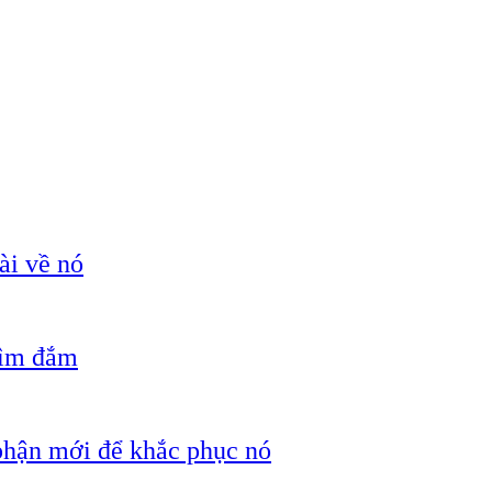
ài về nó
hìm đắm
 phận mới để khắc phục nó