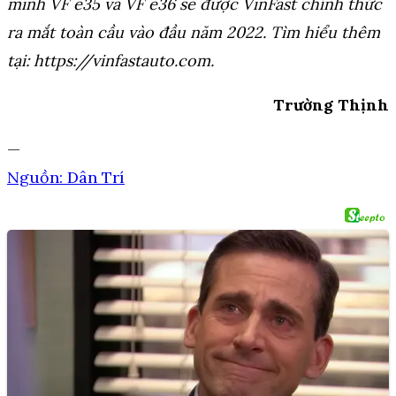
minh VF e35 và VF e36 sẽ được VinFast chính thức
ra mắt toàn cầu vào đầu năm 2022. Tìm hiểu thêm
tại:
https://vinfastauto.com
.
Trường Thịnh
—
Nguồn: Dân Trí