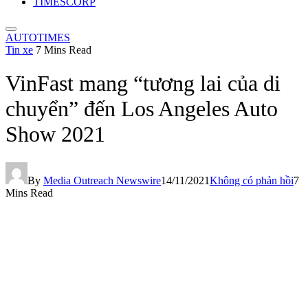
TIMESCORP
AUTOTIMES
Tin xe
7 Mins Read
VinFast mang “tương lai của di
chuyển” đến Los Angeles Auto
Show 2021
By
Media Outreach Newswire
14/11/2021
Không có phản hồi
7
Mins Read