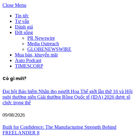
Close Menu
Tin tức
Tư vấn
Đánh giá
Đời sống
PR Newswire
Media Outreach
GLOBENEWSWIRE
Mua bán, khuyến mãi
Auto Podcast
TIMESCORP
Có gì mới?
Đại hội Bảo hiểm Nhân thọ người Hoa Thế giới lần thứ 16 và Hội
nghị thường niên Giải thưởng Rồng Quốc tế (IDA) 2026 được tổ
chức trọng thể
09/08/2026
Built for Confidence: The Manufacturing Strength Behind
FREELANDER 8