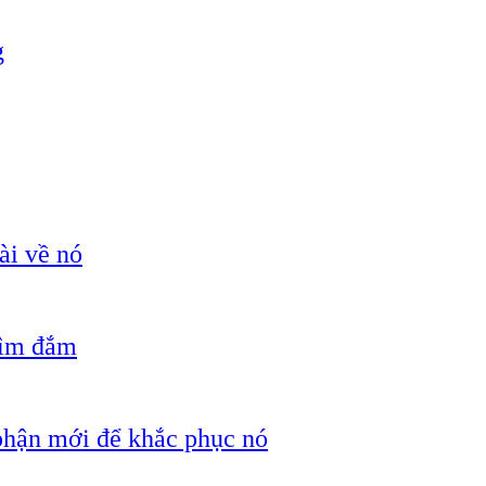
g
ài về nó
hìm đắm
 phận mới để khắc phục nó