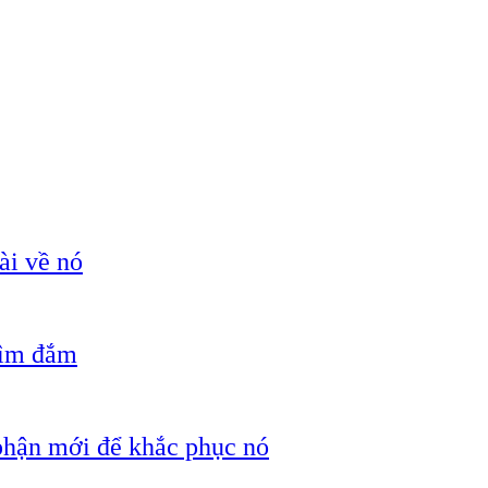
ài về nó
hìm đắm
 phận mới để khắc phục nó