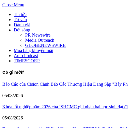
Close Menu
Tin tức
Tư vấn
Đánh giá
Đời sống
PR Newswire
Media Outreach
GLOBENEWSWIRE
Mua bán, khuyến mãi
Auto Podcast
TIMESCORP
Có gì mới?
Báo Cáo của Cision Cảnh Báo Các Thương Hiệu Đang Sập "Bẫy P
05/08/2026
Khóa tốt nghiệp năm 2026 của ISHCMC ghi nhận hai học sinh đạt điể
05/08/2026