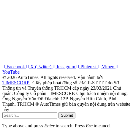
Facebook
X (Twitter)
Instagram
Pinterest
Vimeo
YouTube
© 2026 AutoTimes. All rights reserved. Vận hành bởi
TIMESCORP.
. Giấy phép hoạt động số 23/GP-STTTT do Sở
Thông tin và Truyền thông TP.HCM cấp ngày 23/03/2021 Chủ
quản: Công ty Cổ phần TIMESCORP. Chịu trách nhiệm nội dung:
Ông Nguyễn Văn Đô Địa chỉ: 12B Nguyễn Hữu Cảnh, Bình
Thạnh, TP.HCM ® AutoTimes giữ bản quyền nội dung trên website
này
Submit
Type above and press
Enter
to search. Press
Esc
to cancel.