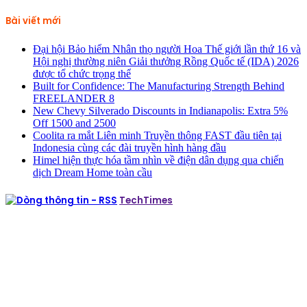
kiếm
cho:
Bài viết mới
Đại hội Bảo hiểm Nhân thọ người Hoa Thế giới lần thứ 16 và
Hội nghị thường niên Giải thưởng Rồng Quốc tế (IDA) 2026
được tổ chức trọng thể
Built for Confidence: The Manufacturing Strength Behind
FREELANDER 8
New Chevy Silverado Discounts in Indianapolis: Extra 5%
Off 1500 and 2500
Coolita ra mắt Liên minh Truyền thông FAST đầu tiên tại
Indonesia cùng các đài truyền hình hàng đầu
Himel hiện thực hóa tầm nhìn về điện dân dụng qua chiến
dịch Dream Home toàn cầu
TechTimes