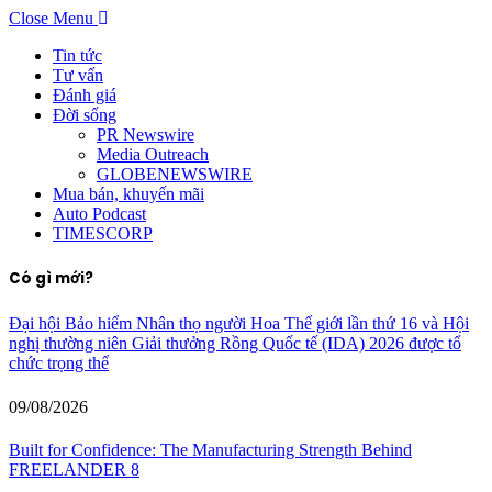
Close Menu
Tin tức
Tư vấn
Đánh giá
Đời sống
PR Newswire
Media Outreach
GLOBENEWSWIRE
Mua bán, khuyến mãi
Auto Podcast
TIMESCORP
Có gì mới?
Đại hội Bảo hiểm Nhân thọ người Hoa Thế giới lần thứ 16 và Hội
nghị thường niên Giải thưởng Rồng Quốc tế (IDA) 2026 được tổ
chức trọng thể
09/08/2026
Built for Confidence: The Manufacturing Strength Behind
FREELANDER 8