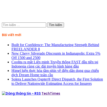
Tìm
kiếm
cho:
Bài viết mới
Built for Confidence: The Manufacturing Strength Behind
FREELANDER 8
New Chevy Silverado Discounts in Indianapolis: Extra 5%
Off 1500 and 2500
Coolita ra mắt Liên minh Truyền thông FAST đầu tiên tại
Indonesia cùng các đài truyền hình hàng đầu
Himel hiện thực hóa tầm nhìn về điện dân dụng qua chiến
dịch Dream Home toàn cầu
Solera Launches Qapter® Direct Dispatch, the First Solution
to Deliver Nationwide Estimating Access for Insurers
TechTimes