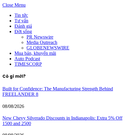
Close Menu
Tin tức
Tư vấn
Đánh giá
Đời sống
PR Newswire
Media Outreach
GLOBENEWSWIRE
Mua bán, khuyến mãi
Auto Podcast
TIMESCORP
Có gì mới?
Built for Confidence: The Manufacturing Strength Behind
FREELANDER 8
08/08/2026
New Chevy Silverado Discounts in Indianapolis: Extra 5% Off
1500 and 2500